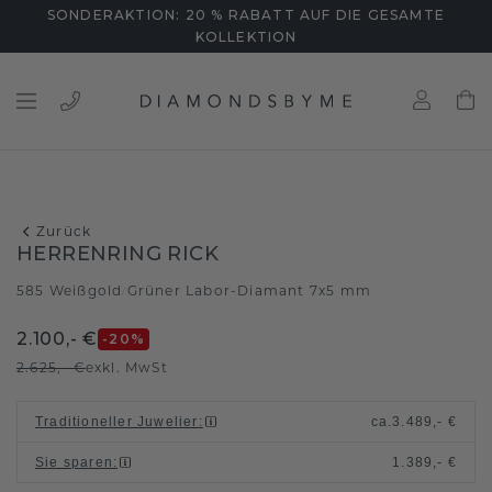
SONDERAKTION: 20 % RABATT AUF DIE GESAMTE
KOLLEKTION
Zurück
HERRENRING RICK
585 Weißgold
Grüner Labor-Diamant 7x5 mm
/
2.100,- €
-20
%
2.625,- €
exkl. MwSt
Traditioneller Juwelier
:
ca.
3.489,- €
Sie sparen
:
1.389,- €