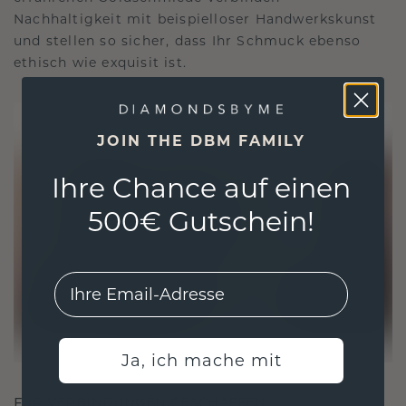
Nachhaltigkeit mit beispielloser Handwerkskunst
und stellen so sicher, dass Ihr Schmuck ebenso
ethisch wie exquisit ist.
JOIN THE DBM FAMILY
Ihre Chance auf einen
500€ Gutschein!
EMail
Ja, ich mache mit
FÜR VERBINDUNGEN GESCHAFFEN