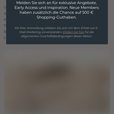
Melden Sie sich an für exklusive Angebote,
Unsere Designphilosophie ist auf Verbindung
Early Access und Inspiration. Neue Members
haben zusätzlich die Chance auf 500 €
ausgelegt, wobei jedes Stück so gestaltet ist, dass
Shopping-Guthaben.
es die Zeit überdauert. Es wird zu Ihrem Symbol
für Liebe und wertvolle Momente, das dazu
Mit Ihrer Anmeldung erklären Sie sich mit dem Erhalt von E-
bestimmt ist, für immer getragen und geschätzt
Mail-Marketing einverstanden.
Klicken Sie hier
für die
allgemeinen Geschäftsbedingungen dieser Aktion.
zu werden.