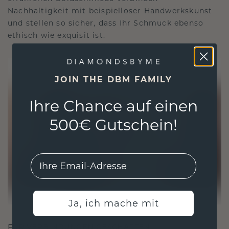
Nachhaltigkeit mit beispielloser Handwerkskunst
und stellen so sicher, dass Ihr Schmuck ebenso
ethisch wie exquisit ist.
JOIN THE DBM FAMILY
Ihre Chance auf einen
500€ Gutschein!
EMail
Ja, ich mache mit
FÜR VERBINDUNGEN GESCHAFFEN