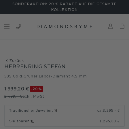
SONDERAKTION: 20 % RABATT AUF DIE GESAMTE
KOLLEKTION
Zurück
HERRENRING STEFAN
585 Gold
Grüner Labor-Diamant 4.5 mm
/
1.999,20 €
-20
%
2.499,- €
exkl. MwSt
Traditioneller Juwelier
:
ca.
3.295,- €
Sie sparen
:
1.295,80 €