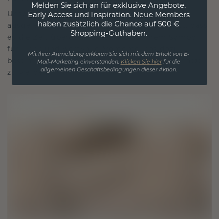
Melden Sie sich an für exklusive Angebote,
Unsere Designphilosophie ist auf Verbindung
Early Access und Inspiration. Neue Members
haben zusätzlich die Chance auf 500 €
ausgelegt, wobei jedes Stück so gestaltet ist, dass
Shopping-Guthaben.
es die Zeit überdauert. Es wird zu Ihrem Symbol
für Liebe und wertvolle Momente, das dazu
Mit Ihrer Anmeldung erklären Sie sich mit dem Erhalt von E-
bestimmt ist, für immer getragen und geschätzt
Mail-Marketing einverstanden.
Klicken Sie hier
für die
allgemeinen Geschäftsbedingungen dieser Aktion.
zu werden.