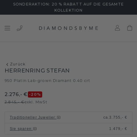
SONDERAKTION: 20 % RABATT AUF DIE GESAMTE
KOLLEKTION
Zurück
HERRENRING STEFAN
950 Platin
Lab-grown Diamant 0.40 crt
/
2.276,- €
-20
%
2.845,- €
exkl. MwSt
Traditioneller Juwelier
:
ca.
3.755,- €
Sie sparen
:
1.479,- €