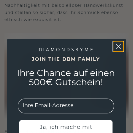
Nachhaltigkeit mit beispielloser Handwerkskunst
und stellen so sicher, dass Ihr Schmuck ebenso
ethisch wie exquisit ist.
JOIN THE DBM FAMILY
Ihre Chance auf einen
500€ Gutschein!
EMail
Ja, ich mache mit
FÜR VERBINDUNGEN GESCHAFFEN