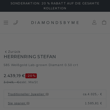
SONDERAKTION: 20 % RABATT AUF DIE GESAMTE
KOLLEKTION
Zurück
HERRENRING STEFAN
585 Weißgold
Lab-grown Diamant 0.50 crt
/
2.439,19 €
-20
%
3.049,- €
exkl. MwSt
Traditioneller Juwelier
:
ca.
4.025,- €
Sie sparen
:
1.585,81 €