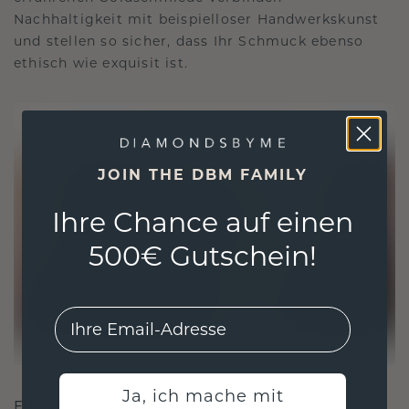
Nachhaltigkeit mit beispielloser Handwerkskunst
und stellen so sicher, dass Ihr Schmuck ebenso
ethisch wie exquisit ist.
JOIN THE DBM FAMILY
Ihre Chance auf einen
500€ Gutschein!
EMail
Ja, ich mache mit
FÜR VERBINDUNGEN GESCHAFFEN