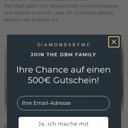
Nachhaltigkeit mit beispielloser Handwerkskunst
und stellen so sicher, dass Ihr Schmuck ebenso
ethisch wie exquisit ist.
JOIN THE DBM FAMILY
Ihre Chance auf einen
500€ Gutschein!
EMail
Ja, ich mache mit
FÜR VERBINDUNGEN GESCHAFFEN