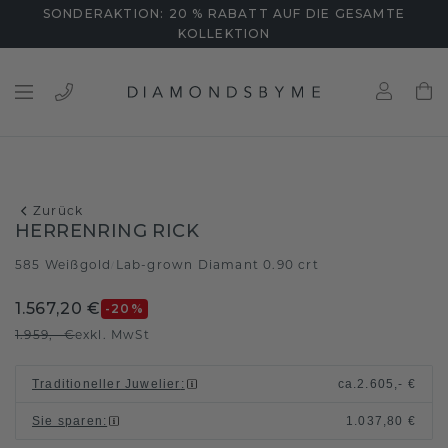
SONDERAKTION: 20 % RABATT AUF DIE GESAMTE
KOLLEKTION
Zurück
HERRENRING RICK
585 Weißgold
Lab-grown Diamant 0.90 crt
/
1.567,20 €
-20
%
1.959,- €
exkl. MwSt
Traditioneller Juwelier
:
ca.
2.605,- €
Sie sparen
:
1.037,80 €