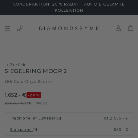
SONDERAKTION: 20 % RABATT AUF DIE GESAMTE
KOLLEKTION
Zurück
SIEGELRING MOOR 2
585 Gold
Onyx 10 mm
/
1.652,- €
-20
%
2.065,- €
exkl. MwSt
Traditioneller Juwelier
:
ca.
2.535,- €
Sie sparen
:
883,- €