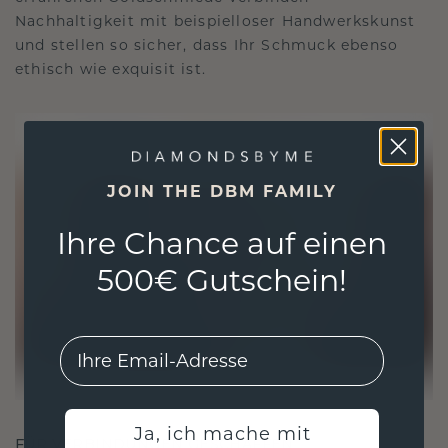
Nachhaltigkeit mit beispielloser Handwerkskunst
und stellen so sicher, dass Ihr Schmuck ebenso
ethisch wie exquisit ist.
JOIN THE DBM FAMILY
Ihre Chance auf einen
500€ Gutschein!
EMail
Ja, ich mache mit
FÜR VERBINDUNGEN GESCHAFFEN