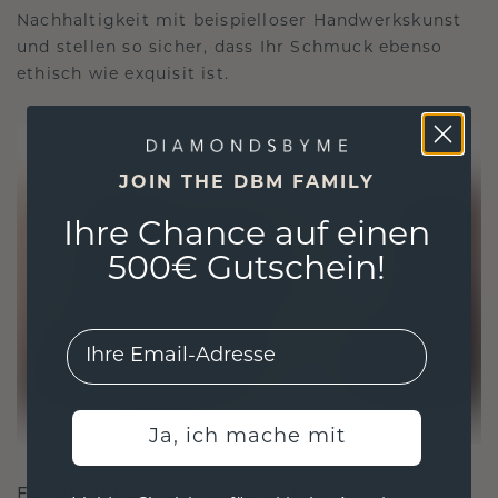
Nachhaltigkeit mit beispielloser Handwerkskunst
und stellen so sicher, dass Ihr Schmuck ebenso
ethisch wie exquisit ist.
JOIN THE DBM FAMILY
Ihre Chance auf einen
500€ Gutschein!
EMail
Ja, ich mache mit
FÜR VERBINDUNGEN GESCHAFFEN