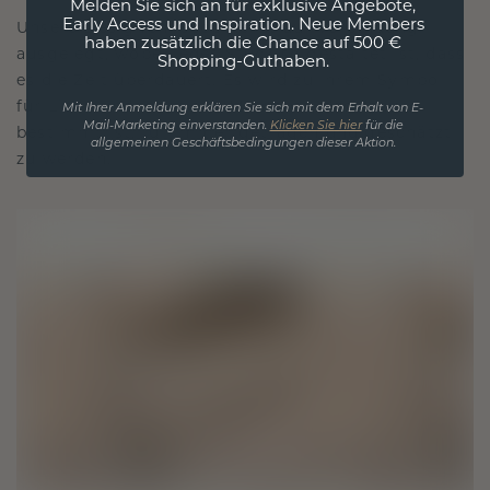
Melden Sie sich an für exklusive Angebote,
Early Access und Inspiration. Neue Members
Unsere Designphilosophie ist auf Verbindung
haben zusätzlich die Chance auf 500 €
ausgelegt, wobei jedes Stück so gestaltet ist, dass
Shopping-Guthaben.
es die Zeit überdauert. Es wird zu Ihrem Symbol
für Liebe und wertvolle Momente, das dazu
Mit Ihrer Anmeldung erklären Sie sich mit dem Erhalt von E-
Mail-Marketing einverstanden.
Klicken Sie hier
für die
bestimmt ist, für immer getragen und geschätzt
allgemeinen Geschäftsbedingungen dieser Aktion.
zu werden.