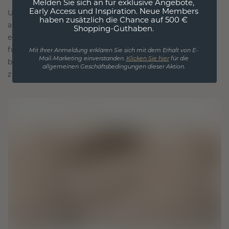
Melden Sie sich an für exklusive Angebote,
Early Access und Inspiration. Neue Members
Unsere Designphilosophie ist auf Verbindung
haben zusätzlich die Chance auf 500 €
ausgelegt, wobei jedes Stück so gestaltet ist, dass
Shopping-Guthaben.
es die Zeit überdauert. Es wird zu Ihrem Symbol
für Liebe und wertvolle Momente, das dazu
Mit Ihrer Anmeldung erklären Sie sich mit dem Erhalt von E-
Mail-Marketing einverstanden.
Klicken Sie hier
für die
bestimmt ist, für immer getragen und geschätzt
allgemeinen Geschäftsbedingungen dieser Aktion.
zu werden.