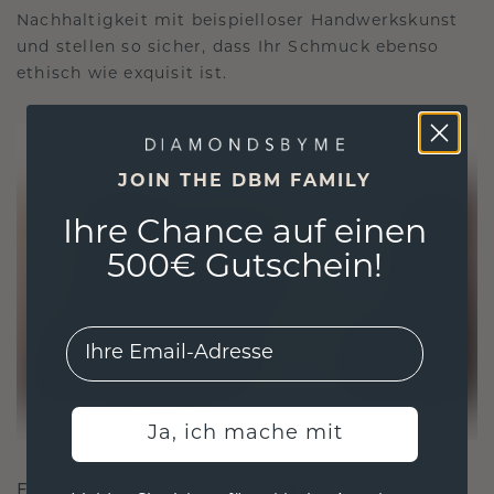
Nachhaltigkeit mit beispielloser Handwerkskunst
und stellen so sicher, dass Ihr Schmuck ebenso
ethisch wie exquisit ist.
JOIN THE DBM FAMILY
Ihre Chance auf einen
500€ Gutschein!
EMail
Ja, ich mache mit
FÜR VERBINDUNGEN GESCHAFFEN