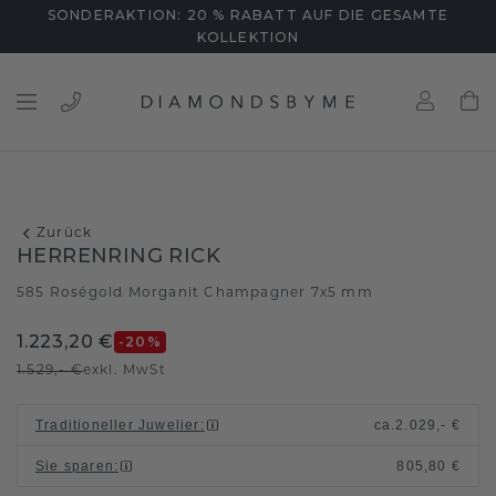
SONDERAKTION: 20 % RABATT AUF DIE GESAMTE
KOLLEKTION
Zurück
HERRENRING RICK
585 Roségold
Morganit Champagner 7x5 mm
/
1.223,20 €
-20
%
1.529,- €
exkl. MwSt
Traditioneller Juwelier
:
ca.
2.029,- €
Sie sparen
:
805,80 €