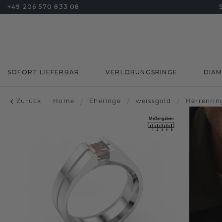
+49 206 570 833 08
SOFORT LIEFERBAR
VERLOBUNGSRINGE
DIA
Zurück
Home
/
Eheringe
/
weissgold
/
Herrenrin