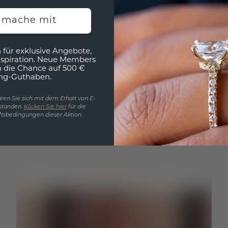
h mache mit
 für exklusive Angebote,
nspiration. Neue Members
h die Chance auf 500 €
ng-Guthaben.
ren Sie sich mit dem Erhalt von E-
standen.
Klicken Sie hier
für die
tsbedingungen dieser Aktion.