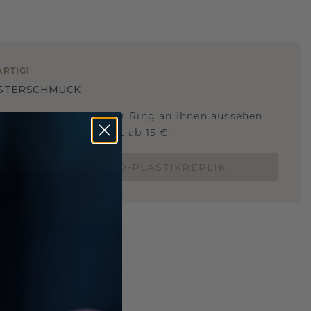
ARTIG
!
STERSCHMUCK
 Sie wissen, wie dieser Ring an Ihnen aussehen
und ob er passt? Jetzt ab 15 €.
BESTELLE EINE 3D-PLASTIKREPLIK