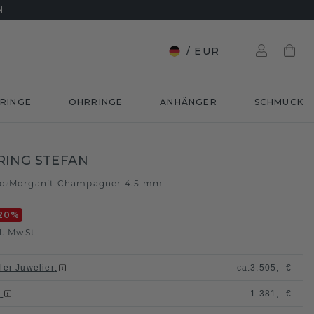
N
/
EUR
RINGE
OHRRINGE
ANHÄNGER
SCHMUCK
RING STEFAN
ld
Morganit Champagner 4.5 mm
/
20
%
l. MwSt
ller Juwelier
:
ca.
3.505,- €
n
:
1.381,- €