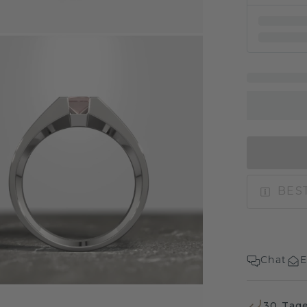
BEST
Chat
E
30 Tag