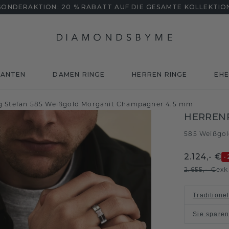
SONDERAKTION: 20 % RABATT AUF DIE GESAMTE KOLLEKTIO
MANTEN
DAMEN RINGE
HERREN RINGE
EHE
g Stefan 585 Weißgold Morganit Champagner 4.5 mm
HERREN
585 Weißgo
2.124,- €
-
2.655,- €
exk
Traditione
Sie spare