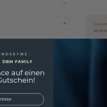
EINZIG
3D MU
Wollen
würde 
E DBM FAMILY
ce auf einen
utschein!