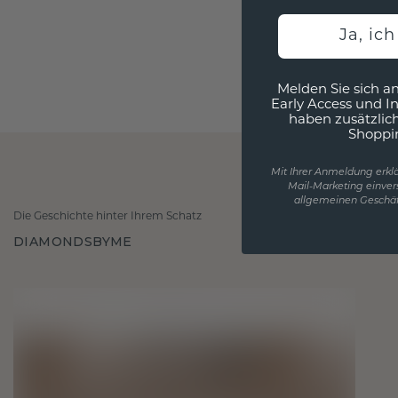
Ja, ic
Melden Sie sich an
Early Access und I
haben zusätzlic
Shoppi
Mit Ihrer Anmeldung erklä
Mail-Marketing einver
allgemeinen Geschäf
Die Geschichte hinter Ihrem Schatz
DIAMONDSBYME