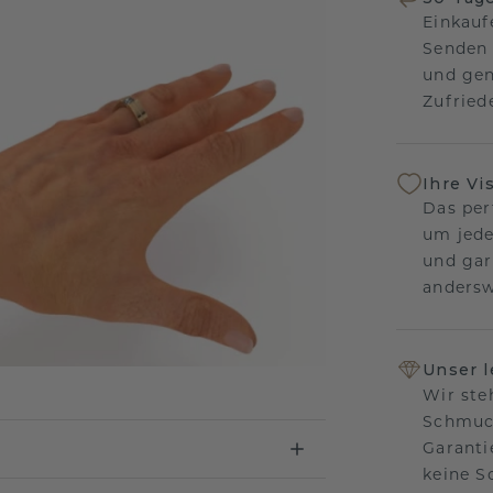
Einkauf
Senden 
und gen
Zufriede
Ihre Vi
Das per
um jede
und gar
andersw
Unser 
Wir ste
Schmuck
Garanti
keine 