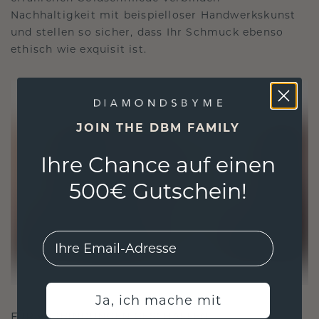
Nachhaltigkeit mit beispielloser Handwerkskunst
und stellen so sicher, dass Ihr Schmuck ebenso
ethisch wie exquisit ist.
JOIN THE DBM FAMILY
Ihre Chance auf einen
500€ Gutschein!
EMail
Ja, ich mache mit
FÜR VERBINDUNGEN GESCHAFFEN