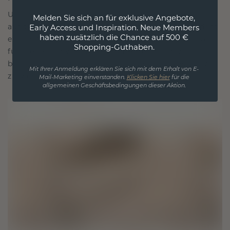
Unsere Designphilosophie ist auf Verbindung
Melden Sie sich an für exklusive Angebote,
ausgelegt, wobei jedes Stück so gestaltet ist, dass
Early Access und Inspiration. Neue Members
haben zusätzlich die Chance auf 500 €
es die Zeit überdauert. Es wird zu Ihrem Symbol
Shopping-Guthaben.
für Liebe und wertvolle Momente, das dazu
bestimmt ist, für immer getragen und geschätzt
Mit Ihrer Anmeldung erklären Sie sich mit dem Erhalt von E-
zu werden.
Mail-Marketing einverstanden.
Klicken Sie hier
für die
allgemeinen Geschäftsbedingungen dieser Aktion.