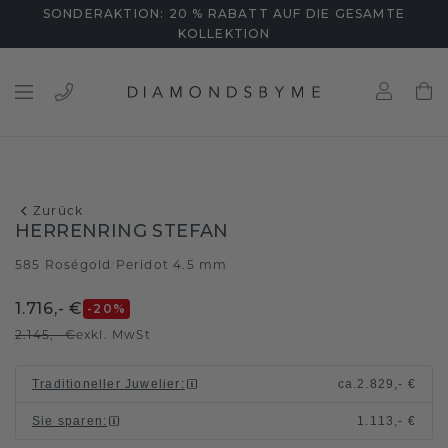
SONDERAKTION: 20 % RABATT AUF DIE GESAMTE
KOLLEKTION
Zurück
HERRENRING STEFAN
585 Roségold
Peridot 4.5 mm
/
1.716,- €
-20
%
2.145,- €
exkl. MwSt
Traditioneller Juwelier
:
ca.
2.829,- €
Sie sparen
:
1.113,- €