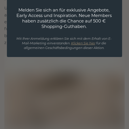
Unsere Designphilosophie ist auf Verbindung
Melden Sie sich an für exklusive Angebote,
ausgelegt, wobei jedes Stück so gestaltet ist, dass
Early Access und Inspiration. Neue Members
haben zusätzlich die Chance auf 500 €
es die Zeit überdauert. Es wird zu Ihrem Symbol
Shopping-Guthaben.
für Liebe und wertvolle Momente, das dazu
bestimmt ist, für immer getragen und geschätzt
Mit Ihrer Anmeldung erklären Sie sich mit dem Erhalt von E-
zu werden.
Mail-Marketing einverstanden.
Klicken Sie hier
für die
allgemeinen Geschäftsbedingungen dieser Aktion.