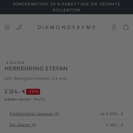
SONDERAKTION: 20 % RABATT AUF DIE GESAMTE
KOLLEKTION
Zurück
HERRENRING STEFAN
585 Weißgold
Peridot 4.5 mm
/
2.124,- €
-20
%
2.655,- €
exkl. MwSt
Traditioneller Juwelier
:
ca.
3.505,- €
Sie sparen
:
1.381,- €