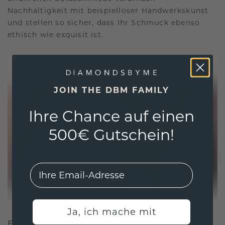
Nachhaltigkeit mit beispielloser Handwerkskunst
und stellen so sicher, dass Ihr Schmuck ebenso
ethisch wie exquisit ist.
JOIN THE DBM FAMILY
Ihre Chance auf einen
500€ Gutschein!
EMail
Ja, ich mache mit
FÜR VERBINDUNGEN GESCHAFFEN