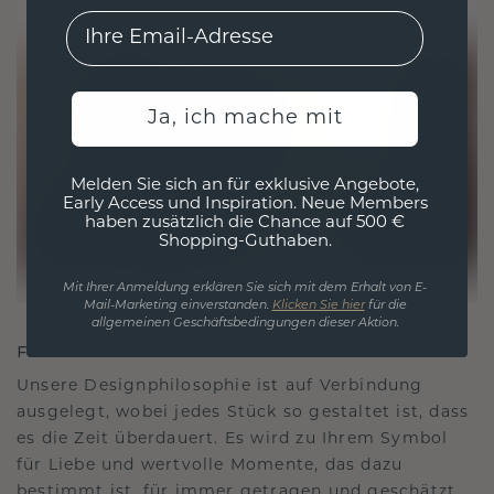
EMail
Ja, ich mache mit
Melden Sie sich an für exklusive Angebote,
Early Access und Inspiration. Neue Members
haben zusätzlich die Chance auf 500 €
Shopping-Guthaben.
Mit Ihrer Anmeldung erklären Sie sich mit dem Erhalt von E-
Mail-Marketing einverstanden.
Klicken Sie hier
für die
allgemeinen Geschäftsbedingungen dieser Aktion.
FÜR VERBINDUNGEN GESCHAFFEN
Unsere Designphilosophie ist auf Verbindung
ausgelegt, wobei jedes Stück so gestaltet ist, dass
es die Zeit überdauert. Es wird zu Ihrem Symbol
für Liebe und wertvolle Momente, das dazu
bestimmt ist, für immer getragen und geschätzt