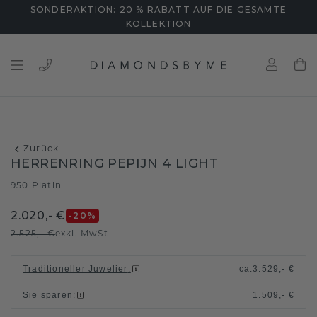
SONDERAKTION: 20 % RABATT AUF DIE GESAMTE
KOLLEKTION
Zurück
HERRENRING PEPIJN 4 LIGHT
950 Platin
2.020,- €
-20
%
2.525,- €
exkl. MwSt
Traditioneller Juwelier
:
ca.
3.529,- €
Sie sparen
:
1.509,- €