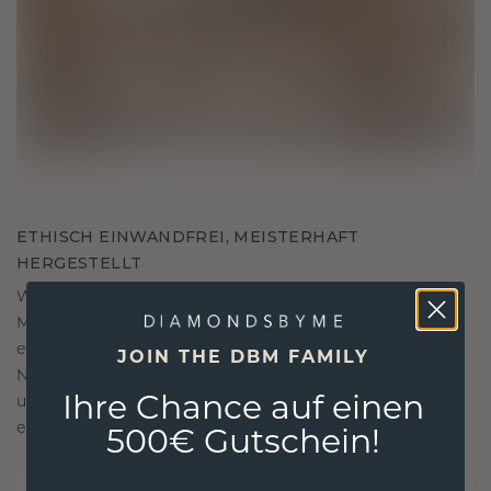
ETHISCH EINWANDFREI, MEISTERHAFT
HERGESTELLT
Wir wählen nur die besten, umweltfreundlichen
Materialien und Labor Diamanten aus. Unsere
erfahrenen Goldschmiede verbinden
JOIN THE DBM FAMILY
Nachhaltigkeit mit beispielloser Handwerkskunst
Ihre Chance auf einen
und stellen so sicher, dass Ihr Schmuck ebenso
ethisch wie exquisit ist.
500€ Gutschein!