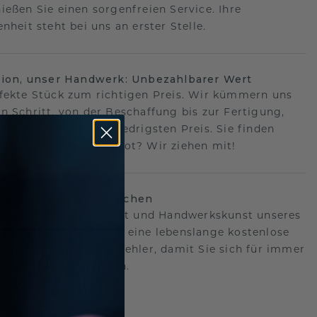
ießen Sie einen sorgenfreien Service. Ihre
nheit steht bei uns an erster Stelle.
sion, unser Handwerk: Unbezahlbarer Wert
fekte Stück zum richtigen Preis. Wir kümmern uns
n Schritt, von der Beschaffung bis zur Fertigung,
antieren Ihnen den niedrigsten Preis. Sie finden
o ein besseres Angebot? Wir ziehen mit!
lebenslanges Versprechen
hen hinter der Qualität und Handwerkskunst unseres
s.Deshalb bieten wir eine lebenslange kostenlose
e gegen Herstellungsfehler, damit Sie sich für immer
Sorgen machen müssen.