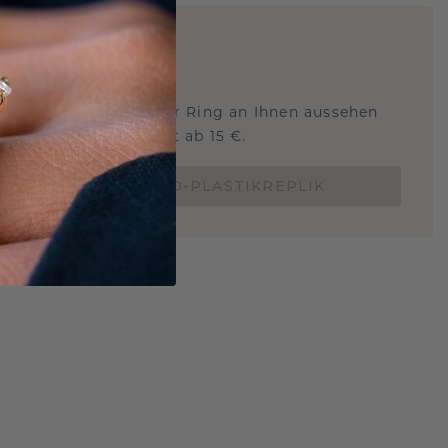
ARTIG
!
STERSCHMUCK
 Sie wissen, wie dieser Ring an Ihnen aussehen
und ob er passt? Jetzt ab 15 €.
BESTELLE EINE 3D-PLASTIKREPLIK