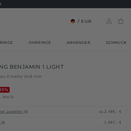
N
/
EUR
RINGE
OHRRINGE
ANHÄNGER
SCHMUCK
ING BENJAMIN 1 LIGHT
lau Emaille 10x8 mm
20
%
l. MwSt
ller Juwelier
:
ca.
2.495,- €
n
:
1.067,- €