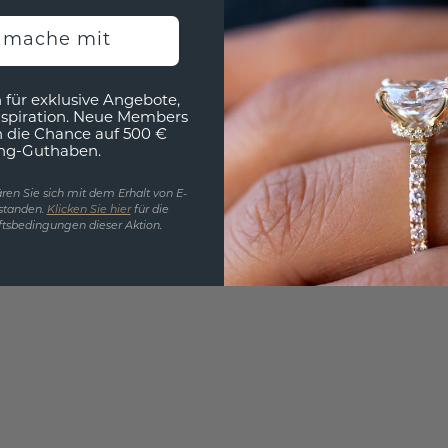
h mache mit
EINZIG
3D MU
 für exklusive Angebote,
Wollen
nspiration. Neue Members
h die Chance auf 500 €
würde 
ng-Guthaben.
ren Sie sich mit dem Erhalt von E-
standen.
Klicken Sie hier
für die
tsbedingungen dieser Aktion.