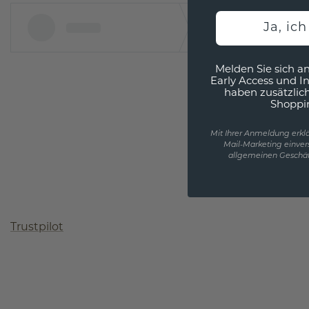
Ja, ic
Melden Sie sich an
Early Access und I
haben zusätzlic
Shoppi
Mit Ihrer Anmeldung erklä
Mail-Marketing einver
allgemeinen Geschäf
Trustpilot