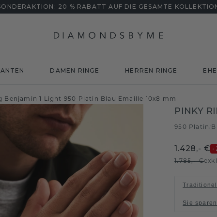
SONDERAKTION: 20 % RABATT AUF DIE GESAMTE KOLLEKTIO
MANTEN
DAMEN RINGE
HERREN RINGE
EHE
g Benjamin 1 Light 950 Platin Blau Emaille 10x8 mm
PINKY R
950 Platin
B
/
1.428,- €
-
1.785,- €
exk
Traditione
Sie spare