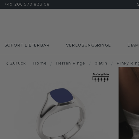
+49 206 570 833 08
SOFORT LIEFERBAR
VERLOBUNGSRINGE
DIA
Zurück
Home
/
Herren Ringe
/
platin
/
Pinky Rin