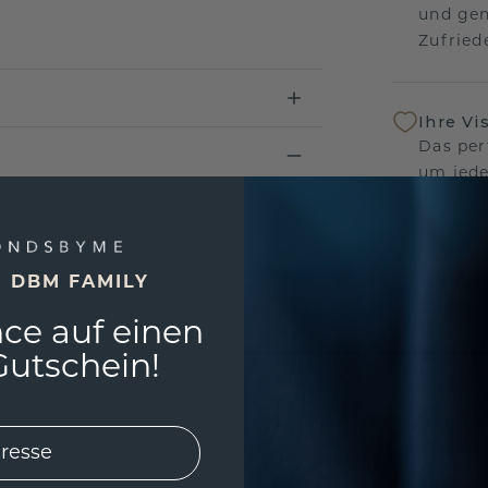
und gen
Zufriede
Ihre Vi
Das per
um jede
und gar
andersw
E DBM FAMILY
Unser 
ce auf einen
Wir ste
Schmuck
utschein!
Garanti
keine 