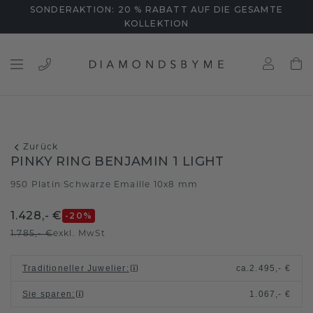
SONDERAKTION: 20 % RABATT AUF DIE GESAMTE
KOLLEKTION
Zurück
PINKY RING BENJAMIN 1 LIGHT
950 Platin
Schwarze Emaille 10x8 mm
/
1.428,- €
-20
%
1.785,- €
exkl. MwSt
Traditioneller Juwelier
:
ca.
2.495,- €
Sie sparen
:
1.067,- €