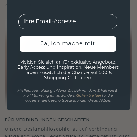
ethisch wie exquisit ist.
EMail
Ja, ich mache mit
Melden Sie sich an für exklusive Angebote,
Early Access und Inspiration. Neue Members
haben zusätzlich die Chance auf 500 €
Shopping-Guthaben.
Mit Ihrer Anmeldung erklären Sie sich mit dem Erhalt von E-
Mail-Marketing einverstanden.
Klicken Sie hier
für die
allgemeinen Geschäftsbedingungen dieser Aktion.
FÜR VERBINDUNGEN GESCHAFFEN
Unsere Designphilosophie ist auf Verbindung
ausgelegt, wobei jedes Stück so gestaltet ist, dass