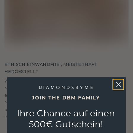
ETHISCH EINWANDFREI, MEISTERHAFT
HERGESTELLT
Wir wählen nur die besten, umweltfreundlichen
Materialien und Labor Diamanten aus. Unsere
erfahrenen Goldschmiede verbinden
JOIN THE DBM FAMILY
Nachhaltigkeit mit beispielloser Handwerkskunst
und stellen so sicher, dass Ihr Schmuck ebenso
Ihre Chance auf einen
ethisch wie exquisit ist.
500€ Gutschein!