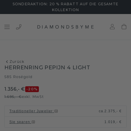
SONDERAKTION: 20 % RABATT AUF DIE GESAMTE
KOLLEKTION
Zurück
HERRENRING PEPIJN 4 LIGHT
585 Roségold
1.356,- €
-20
%
1.695,- €
exkl. MwSt
Traditioneller Juwelier
:
ca.
2.375,- €
Sie sparen
:
1.019,- €