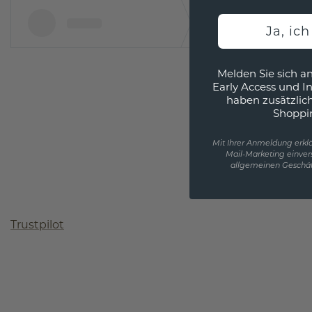
Ja, ic
Melden Sie sich an
Early Access und I
haben zusätzlic
Shoppi
Mit Ihrer Anmeldung erklä
Mail-Marketing einver
allgemeinen Geschäf
Trustpilot