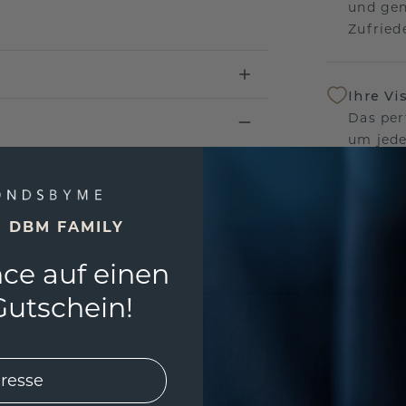
und gen
Zufriede
Ihre Vi
Das per
um jede
und gar
andersw
E DBM FAMILY
Unser 
ce auf einen
Wir ste
Schmuck
utschein!
Garanti
keine 