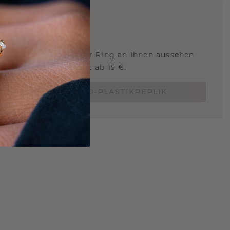
ARTIG
!
STERSCHMUCK
 Sie wissen, wie dieser Ring an Ihnen aussehen
und ob er passt? Jetzt ab 15 €.
BESTELLE EINE 3D-PLASTIKREPLIK