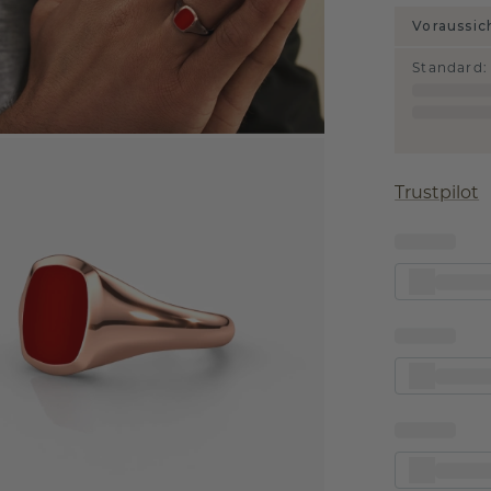
Voraussic
Standard
:
Trustpilot