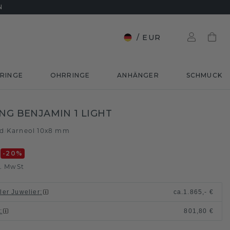
N
/
EUR
RINGE
OHRRINGE
ANHÄNGER
SCHMUCK
ING BENJAMIN 1 LIGHT
ld
Karneol 10x8 mm
/
€
-20
%
l. MwSt
ller Juwelier
:
ca.
1.865,- €
n
:
801,80 €