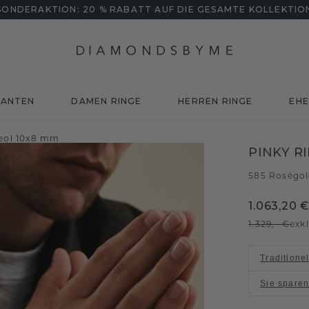
SONDERAKTION: 20 % RABATT AUF DIE GESAMTE KOLLEKTIO
MANTEN
DAMEN RINGE
HERREN RINGE
EHE
neol 10x8 mm
PINKY R
585 Roségo
1.063,20 
1.329,- €
exk
Traditione
Sie spare