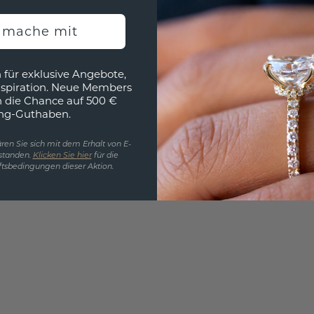
EINZIG
h mache mit
3D MU
 für exklusive Angebote,
Wollen
nspiration. Neue Members
würde 
h die Chance auf 500 €
ng-Guthaben.
ren Sie sich mit dem Erhalt von E-
standen.
Klicken Sie hier
für die
tsbedingungen dieser Aktion.