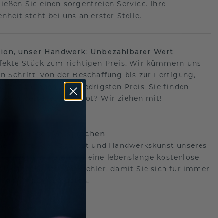
ießen Sie einen sorgenfreien Service. Ihre
nheit steht bei uns an erster Stelle.
sion, unser Handwerk: Unbezahlbarer Wert
fekte Stück zum richtigen Preis. Wir kümmern uns
n Schritt, von der Beschaffung bis zur Fertigung,
antieren Ihnen den niedrigsten Preis. Sie finden
o ein besseres Angebot? Wir ziehen mit!
lebenslanges Versprechen
hen hinter der Qualität und Handwerkskunst unseres
s.Deshalb bieten wir eine lebenslange kostenlose
e gegen Herstellungsfehler, damit Sie sich für immer
Sorgen machen müssen.