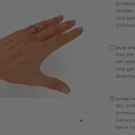
Einkauf
Senden 
und gen
Zufriede
Ihre Vi
Das per
um jede
und gar
andersw
Unser 
Wir ste
Schmuck
Garanti
keine 