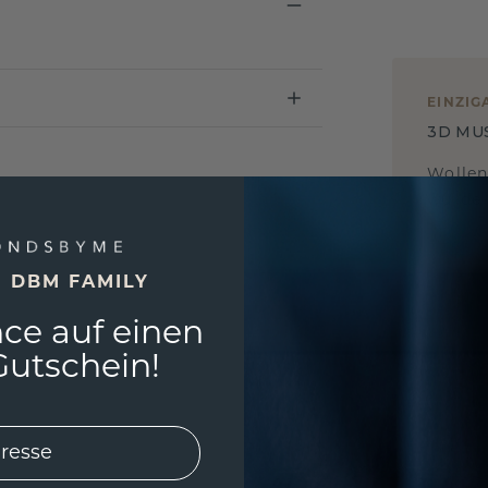
EINZIG
3D MU
Wollen
würde 
E DBM FAMILY
ce auf einen
utschein!