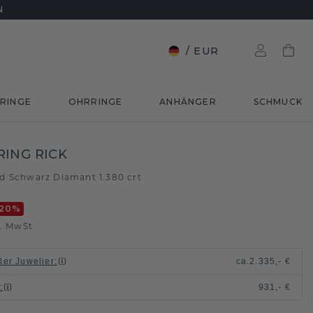
N
/
EUR
RINGE
OHRRINGE
ANHÄNGER
SCHMUCK
ING RICK
ld
Schwarz Diamant 1.380 crt
/
20
%
l. MwSt
ller Juwelier
:
ca.
2.335,- €
n
:
931,- €