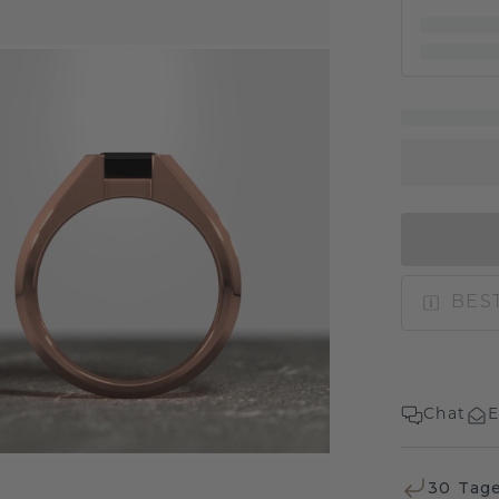
BEST
Chat
E
30 Tag