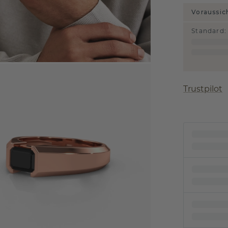
Voraussic
Standard
:
Trustpilot