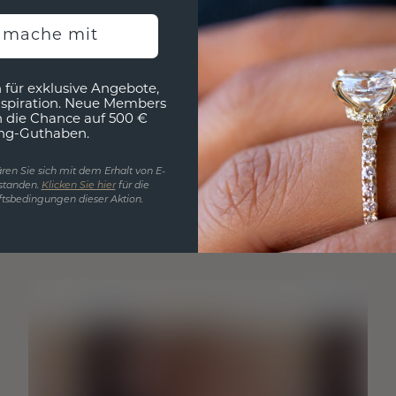
h mache mit
 für exklusive Angebote,
nspiration. Neue Members
h die Chance auf 500 €
ng-Guthaben.
ren Sie sich mit dem Erhalt von E-
standen.
Klicken Sie hier
für die
tsbedingungen dieser Aktion.