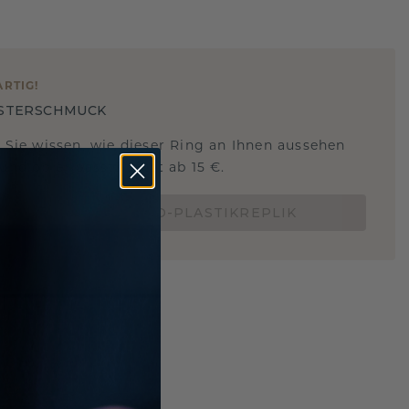
ARTIG
!
STERSCHMUCK
 Sie wissen, wie dieser Ring an Ihnen aussehen
und ob er passt? Jetzt ab 15 €.
BESTELLE EINE 3D-PLASTIKREPLIK