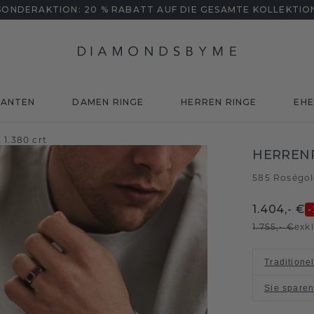
SONDERAKTION: 20 % RABATT AUF DIE GESAMTE KOLLEKTIO
MANTEN
DAMEN RINGE
HERREN RINGE
EHE
1.380 crt
HERRENR
585 Roségo
1.404,- €
-
1.755,- €
exk
Traditione
Sie spare