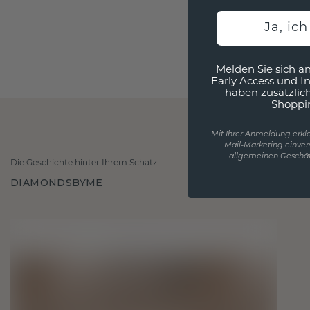
Ja, ic
Melden Sie sich an
Early Access und I
haben zusätzlic
Shoppi
Mit Ihrer Anmeldung erklä
Mail-Marketing einver
allgemeinen Geschäf
Die Geschichte hinter Ihrem Schatz
DIAMONDSBYME