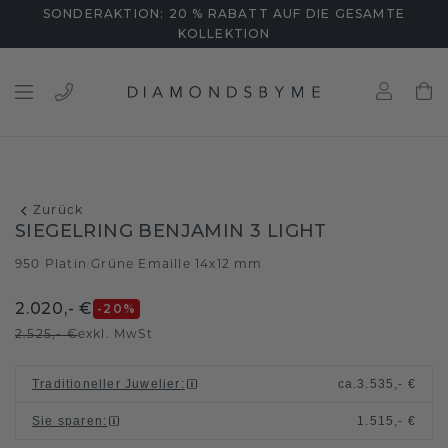
SONDERAKTION: 20 % RABATT AUF DIE GESAMTE
KOLLEKTION
Zurück
SIEGELRING BENJAMIN 3 LIGHT
950 Platin
Grüne Emaille 14x12 mm
/
2.020,- €
-20
%
2.525,- €
exkl. MwSt
Traditioneller Juwelier
:
ca.
3.535,- €
Sie sparen
:
1.515,- €