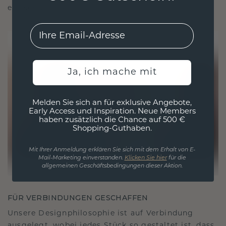
ethisch wie exquisit ist.
EMail
Ja, ich mache mit
Melden Sie sich an für exklusive Angebote,
Early Access und Inspiration. Neue Members
haben zusätzlich die Chance auf 500 €
Shopping-Guthaben.
Mit Ihrer Anmeldung erklären Sie sich mit dem Erhalt von E-
Mail-Marketing einverstanden.
Klicken Sie hier
für die
allgemeinen Geschäftsbedingungen dieser Aktion.
FÜR VERBINDUNGEN GESCHAFFEN
Unsere Designphilosophie ist auf Verbindung
ausgelegt, wobei jedes Stück so gestaltet ist, dass