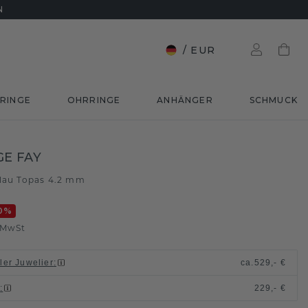
N
/
EUR
RINGE
OHRRINGE
ANHÄNGER
SCHMUCK
E FAY
lau Topas 4.2 mm
0
%
. MwSt
ller Juwelier
:
ca.
529,- €
n
:
229,- €