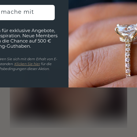
h mache mit
 für exklusive Angebote,
nspiration. Neue Members
h die Chance auf 500 €
ng-Guthaben.
ren Sie sich mit dem Erhalt von E-
standen.
Klicken Sie hier
für die
tsbedingungen dieser Aktion.