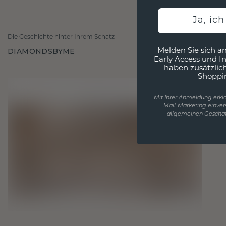
Ja, ic
Die Geschichte hinter Ihrem Schatz
DIAMONDSBYME
Melden Sie sich an
Early Access und I
haben zusätzlic
Shoppi
Mit Ihrer Anmeldung erklä
Mail-Marketing einver
allgemeinen Geschäf