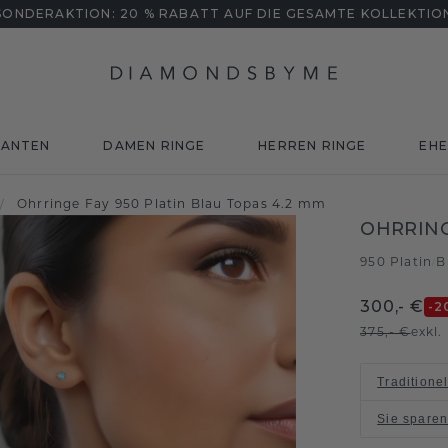
SONDERAKTION: 20 % RABATT AUF DIE GESAMTE KOLLEKTIO
MANTEN
DAMEN RINGE
HERREN RINGE
EHE
/
Ohrringe Fay 950 Platin Blau Topas 4.2 mm
OHRRING
950 Platin
B
/
300,- €
-2
375,- €
exkl
Traditione
Sie spare