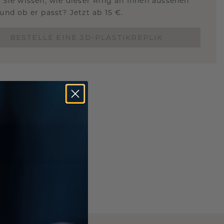
 Sie wissen, wie dieser Ring an Ihnen aussehen
und ob er passt? Jetzt ab 15 €.
BESTELLE EINE 3D-PLASTIKREPLIK