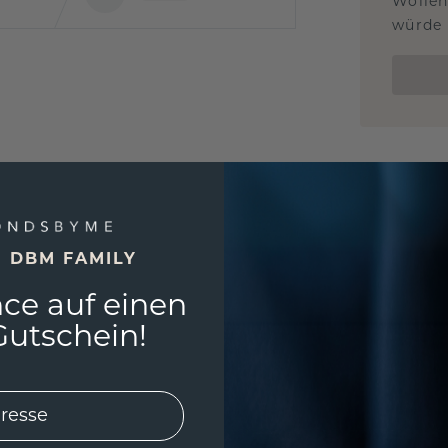
Wollen
würde 
E DBM FAMILY
ce auf einen
utschein!