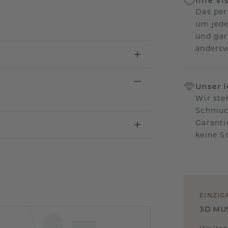
Ihre Vi
Das per
um jede
und gar
andersw
Unser 
Wir ste
Schmuck
Garanti
keine 
EINZIG
3D MU