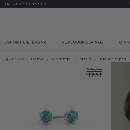
+49 206 570 833 08
SOFORT LIEFERBAR
VERLOBUNGSRINGE
DIA
Zurück
Home
/
Ohrringe
/
platin
/
blauer topas