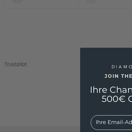
Trustpilot
JOIN TH
Ihre Chan
500€ G
EMail