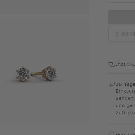
BEST
Chat
E
30 Tag
Einkauf
Senden 
und gen
Zufriede