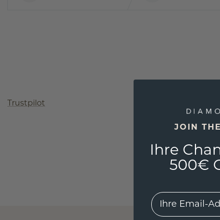
Trustpilot
JOIN TH
Ihre Chan
500€ G
EMail