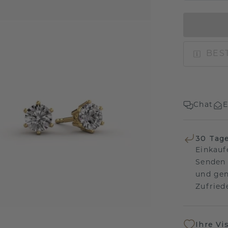
BEST
Chat
E
30 Tag
Einkauf
Senden 
und gen
Zufriede
Ihre Vi