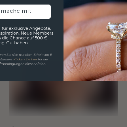
h mache mit
 für exklusive Angebote,
nspiration. Neue Members
h die Chance auf 500 €
ng-Guthaben.
ren Sie sich mit dem Erhalt von E-
standen.
Klicken Sie hier
für die
tsbedingungen dieser Aktion.