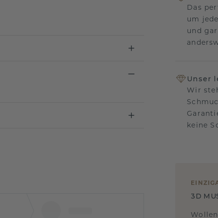
Das per
um jede
und gar
andersw
Unser 
Wir ste
Schmuck
Garanti
keine 
EINZIG
3D MU
Wollen