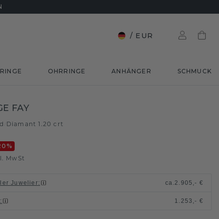
N
/
EUR
RINGE
OHRRINGE
ANHÄNGER
SCHMUCK
E FAY
ld
Diamant 1.20 crt
/
20
%
l. MwSt
ller Juwelier
:
ca.
2.905,- €
n
:
1.253,- €