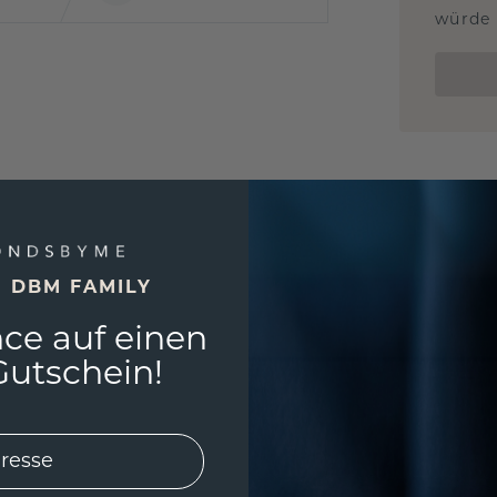
würde 
E DBM FAMILY
ce auf einen
utschein!