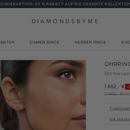
SONDERAKTION: 20 % RABATT AUF DIE GESAMTE KOLLEKTIO
MANTEN
DAMEN RINGE
HERREN RINGE
EHE
OHRRING
585 Roségo
1.652,- €
-
2.065,- €
exk
Traditione
Sie spare