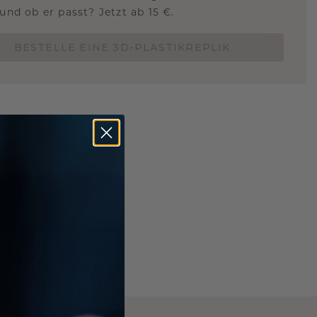
und ob er passt? Jetzt ab 15 €.
BESTELLE EINE 3D-PLASTIKREPLIK