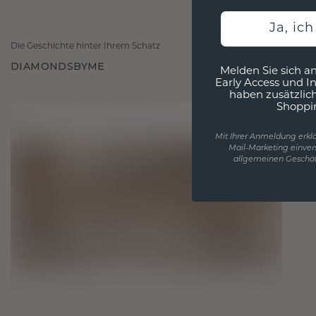
Ja, ic
Die Geschichte hinter Ihrem Schatz
DIAMONDSBYME
Melden Sie sich an
Early Access und I
haben zusätzlic
Shoppi
Mit Ihrer Anmeldung erklä
Mail-Marketing einver
allgemeinen Geschäf