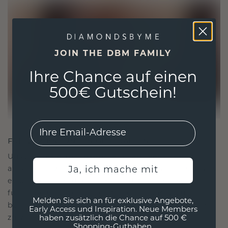
JOIN THE DBM FAMILY
Ihre Chance auf einen
500€ Gutschein!
EMail
FÜR VERBINDUNGEN GESCHAFFEN
Unsere Designphilosophie ist auf Verbindung
Ja, ich mache mit
ausgelegt, wobei jedes Stück so gestaltet ist, dass
es die Zeit überdauert. Es wird zu Ihrem Symbol
für Liebe und wertvolle Momente, das dazu
Melden Sie sich an für exklusive Angebote,
bestimmt ist, für immer getragen und geschätzt
Early Access und Inspiration. Neue Members
zu werden.
haben zusätzlich die Chance auf 500 €
Shopping-Guthaben.