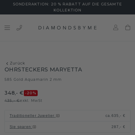
SONDERAKTION: 20 % RABATT AUF DIE GESAMTE
KOLLEKTION
Zurück
OHRSTECKERS MARYETTA
585 Gold
Aquamarin 2 mm
/
348,- €
-20
%
435,- €
exkl. MwSt
Traditioneller Juwelier
:
ca.
635,- €
Sie sparen
:
287,- €