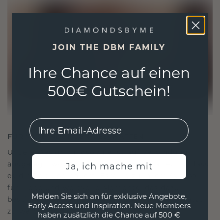
JOIN THE DBM FAMILY
Ihre Chance auf einen
500€ Gutschein!
EMail
FÜR VERBINDUNGEN GESCHAFFEN
Unsere Designphilosophie ist auf Verbindung
ausgelegt, wobei jedes Stück so gestaltet ist, dass
Ja, ich mache mit
es die Zeit überdauert. Es wird zu Ihrem Symbol
für Liebe und wertvolle Momente, das dazu
Melden Sie sich an für exklusive Angebote,
bestimmt ist, für immer getragen und geschätzt
Early Access und Inspiration. Neue Members
zu werden.
haben zusätzlich die Chance auf 500 €