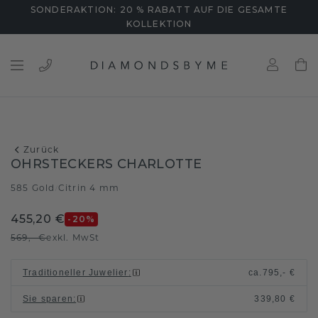
SONDERAKTION: 20 % RABATT AUF DIE GESAMTE
KOLLEKTION
Zurück
OHRSTECKERS CHARLOTTE
585 Gold
Citrin 4 mm
/
455,20 €
-20
%
569,- €
exkl. MwSt
Traditioneller Juwelier
:
ca.
795,- €
Sie sparen
:
339,80 €