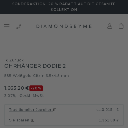
SONDERAKTION: 20 % RABATT AUF DIE GESAMTE
KOLLEKTION
Zurück
OHRHÄNGER DODIE 2
585 Weißgold
Citrin 6.5x4.5 mm
/
1.663,20 €
-20
%
2.079,- €
exkl. MwSt
Traditioneller Juwelier
:
ca.
3.015,- €
Sie sparen
:
1.351,80 €