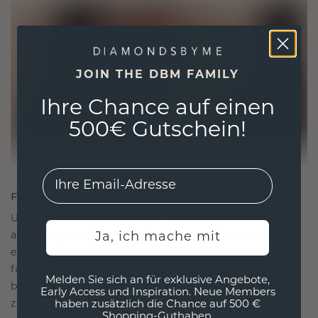
JOIN THE DBM FAMILY
Ihre Chance auf einen
500€ Gutschein!
EMail
FÜR VERBINDUNGEN GESCHAFFEN
Unsere Designphilosophie ist auf Verbindung
Ja, ich mache mit
ausgelegt, wobei jedes Stück so gestaltet ist, dass
es die Zeit überdauert. Es wird zu Ihrem Symbol
für Liebe und wertvolle Momente, das dazu
Melden Sie sich an für exklusive Angebote,
bestimmt ist, für immer getragen und geschätzt
Early Access und Inspiration. Neue Members
zu werden.
haben zusätzlich die Chance auf 500 €
Shopping-Guthaben.