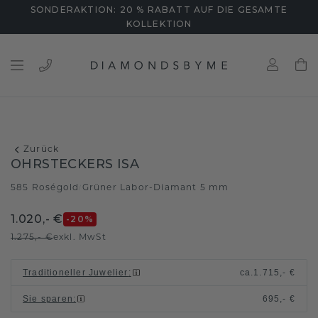
SONDERAKTION: 20 % RABATT AUF DIE GESAMTE
KOLLEKTION
Zurück
OHRSTECKERS ISA
585 Roségold
Grüner Labor-Diamant 5 mm
/
1.020,- €
-20
%
1.275,- €
exkl. MwSt
Traditioneller Juwelier
:
ca.
1.715,- €
Sie sparen
:
695,- €