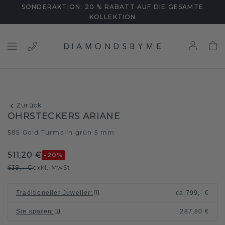
SONDERAKTION: 20 % RABATT AUF DIE GESAMTE
KOLLEKTION
Zurück
OHRSTECKERS ARIANE
585 Gold
Turmalin grün 5 mm
/
511,20 €
-20
%
639,- €
exkl. MwSt
Traditioneller Juwelier
:
ca.
799,- €
Sie sparen
:
287,80 €