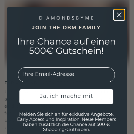
JOIN THE DBM FAMILY
Ihre Chance auf einen
500€ Gutschein!
EMail
FÜR VERBINDUNGEN GESCHAFFEN
Unsere Designphilosophie ist auf Verbindung
Ja, ich mache mit
ausgelegt, wobei jedes Stück so gestaltet ist, dass
es die Zeit überdauert. Es wird zu Ihrem Symbol
für Liebe und wertvolle Momente, das dazu
Melden Sie sich an für exklusive Angebote,
Early Access und Inspiration. Neue Members
bestimmt ist, für immer getragen und geschätzt
haben zusätzlich die Chance auf 500 €
zu werden.
Shopping-Guthaben.