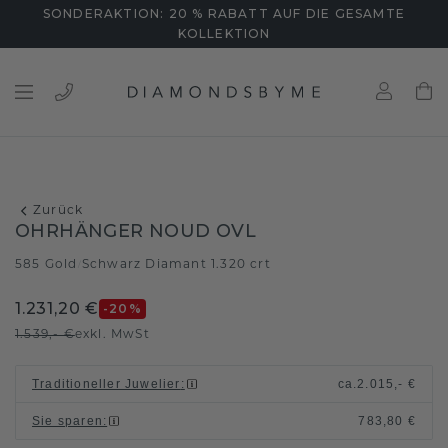
SONDERAKTION: 20 % RABATT AUF DIE GESAMTE
KOLLEKTION
Zurück
OHRHÄNGER NOUD OVL
585 Gold
Schwarz Diamant 1.320 crt
/
1.231,20 €
-20
%
1.539,- €
exkl. MwSt
Traditioneller Juwelier
:
ca.
2.015,- €
Sie sparen
:
783,80 €