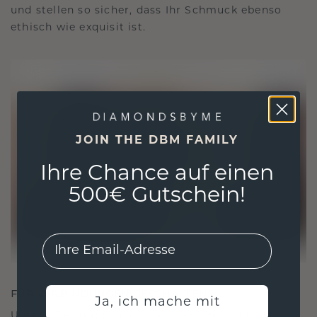
und stellen so sicher, dass Ihr Schmuck ebenso
ethisch wie exquisit ist.
JOIN THE DBM FAMILY
Ihre Chance auf einen
500€ Gutschein!
EMail
FÜR VERBINDUNGEN GESCHAFFEN
Ja, ich mache mit
Unsere Designphilosophie ist auf Verbindung