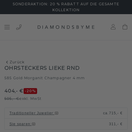
SONDERAKTION: 20 % RABATT AUF DIE GESAMTE
KOLLEKTION
Zurück
OHRSTECKERS LIEKE RND
585 Gold
Morganit Champagner 4 mm
/
404,- €
-20
%
505,- €
exkl. MwSt
Traditioneller Juwelier
:
ca.
715,- €
Sie sparen
:
311,- €