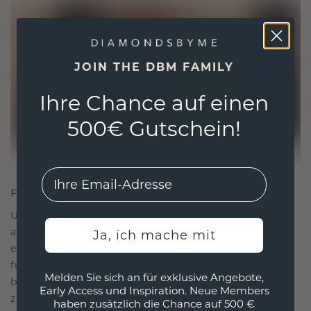
JOIN THE DBM FAMILY
Ihre Chance auf einen
500€ Gutschein!
EMail
FÜR VERBINDUNGEN GESCHAFFEN
Unsere Designphilosophie ist auf Verbindung
ausgelegt, wobei jedes Stück so gestaltet ist, dass
Ja, ich mache mit
es die Zeit überdauert. Es wird zu Ihrem Symbol
für Liebe und wertvolle Momente, das dazu
Melden Sie sich an für exklusive Angebote,
bestimmt ist, für immer getragen und geschätzt
Early Access und Inspiration. Neue Members
zu werden.
haben zusätzlich die Chance auf 500 €