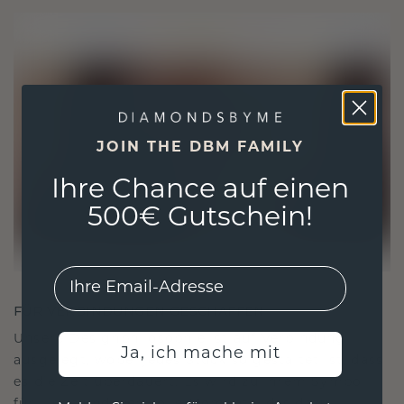
JOIN THE DBM FAMILY
Ihre Chance auf einen
500€ Gutschein!
EMail
FÜR VERBINDUNGEN GESCHAFFEN
Unsere Designphilosophie ist auf Verbindung
Ja, ich mache mit
ausgelegt, wobei jedes Stück so gestaltet ist, dass
es die Zeit überdauert. Es wird zu Ihrem Symbol