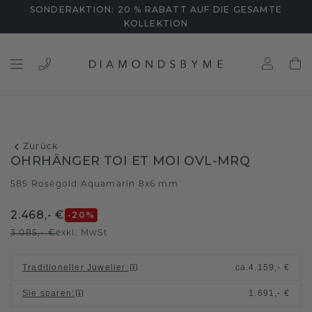
SONDERAKTION: 20 % RABATT AUF DIE GESAMTE
KOLLEKTION
Zurück
OHRHÄNGER TOI ET MOI OVL-MRQ
585 Roségold
Aquamarin 8x6 mm
/
2.468,- €
-20
%
3.085,- €
exkl. MwSt
Traditioneller Juwelier
:
ca.
4.159,- €
Sie sparen
:
1.691,- €