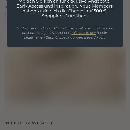
für Liebe und wertvolle Momente, das dazu
Melden Sie sich an für exklusive Angebote,
Early Access und Inspiration. Neue Members
bestimmt ist, für immer getragen und geschätzt
haben zusätzlich die Chance auf 500 €
zu werden.
Shopping-Guthaben.
Mit Ihrer Anmeldung erklären Sie sich mit dem Erhalt von E-
Mail-Marketing einverstanden.
Klicken Sie hier
für die
allgemeinen Geschäftsbedingungen dieser Aktion.
IN LIEBE GEWICKELT