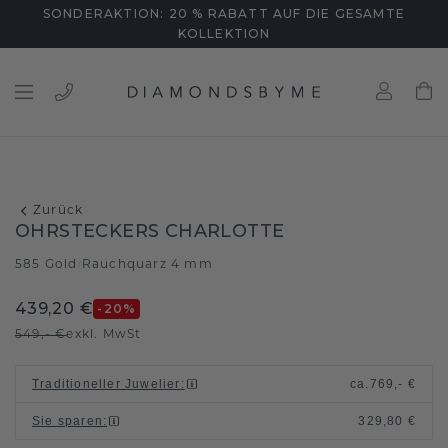
SONDERAKTION: 20 % RABATT AUF DIE GESAMTE
KOLLEKTION
Zurück
OHRSTECKERS CHARLOTTE
585 Gold
Rauchquarz 4 mm
/
439,20 €
-20
%
549,- €
exkl. MwSt
Traditioneller Juwelier
:
ca.
769,- €
Sie sparen
:
329,80 €