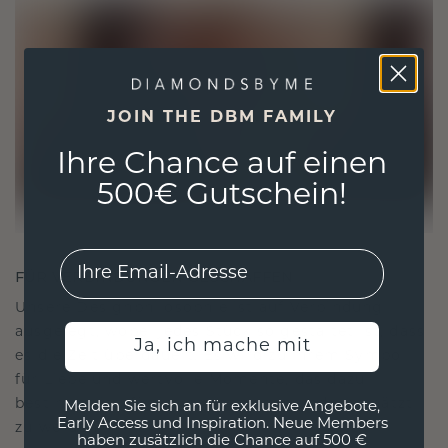
JOIN THE DBM FAMILY
Ihre Chance auf einen
500€ Gutschein!
EMail
FÜR VERBINDUNGEN GESCHAFFEN
Unsere Designphilosophie ist auf Verbindung
ausgelegt, wobei jedes Stück so gestaltet ist, dass
Ja, ich mache mit
es die Zeit überdauert. Es wird zu Ihrem Symbol
für Liebe und wertvolle Momente, das dazu
bestimmt ist, für immer getragen und geschätzt
Melden Sie sich an für exklusive Angebote,
Early Access und Inspiration. Neue Members
zu werden.
haben zusätzlich die Chance auf 500 €