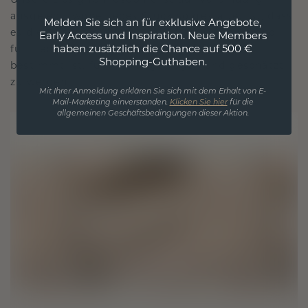
ausgelegt, wobei jedes Stück so gestaltet ist, dass
Melden Sie sich an für exklusive Angebote,
es die Zeit überdauert. Es wird zu Ihrem Symbol
Early Access und Inspiration. Neue Members
haben zusätzlich die Chance auf 500 €
für Liebe und wertvolle Momente, das dazu
Shopping-Guthaben.
bestimmt ist, für immer getragen und geschätzt
zu werden.
Mit Ihrer Anmeldung erklären Sie sich mit dem Erhalt von E-
Mail-Marketing einverstanden.
Klicken Sie hier
für die
allgemeinen Geschäftsbedingungen dieser Aktion.