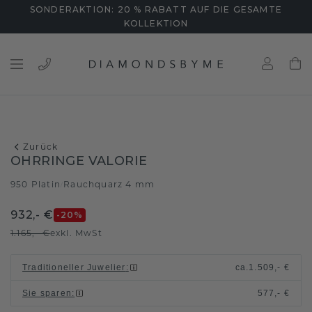
SONDERAKTION: 20 % RABATT AUF DIE GESAMTE
KOLLEKTION
Zurück
OHRRINGE VALORIE
950 Platin
Rauchquarz 4 mm
/
932,- €
-20
%
1.165,- €
exkl. MwSt
Traditioneller Juwelier
:
ca.
1.509,- €
Sie sparen
:
577,- €