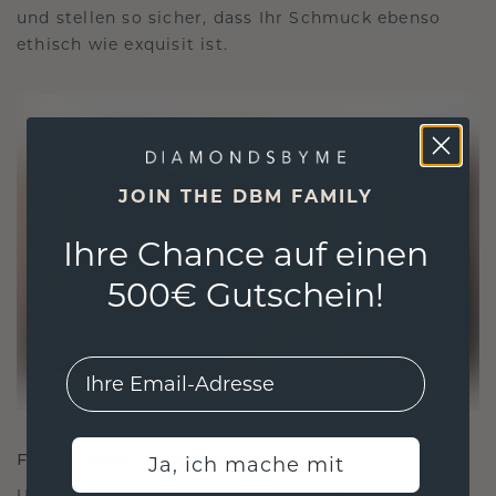
und stellen so sicher, dass Ihr Schmuck ebenso
ethisch wie exquisit ist.
JOIN THE DBM FAMILY
Ihre Chance auf einen
500€ Gutschein!
EMail
FÜR VERBINDUNGEN GESCHAFFEN
Ja, ich mache mit
Unsere Designphilosophie ist auf Verbindung