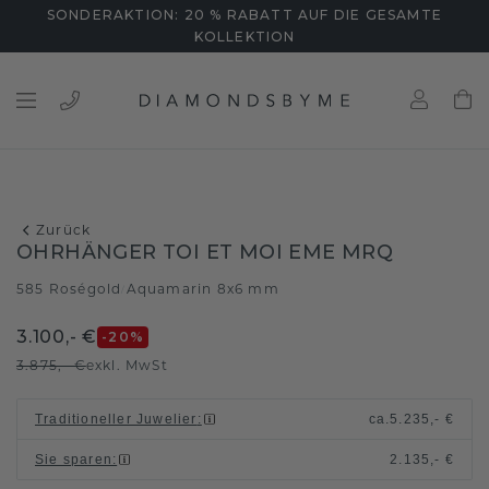
SONDERAKTION: 20 % RABATT AUF DIE GESAMTE
KOLLEKTION
Zurück
OHRHÄNGER TOI ET MOI EME MRQ
585 Roségold
Aquamarin 8x6 mm
/
3.100,- €
-20
%
3.875,- €
exkl. MwSt
Traditioneller Juwelier
:
ca.
5.235,- €
Sie sparen
:
2.135,- €