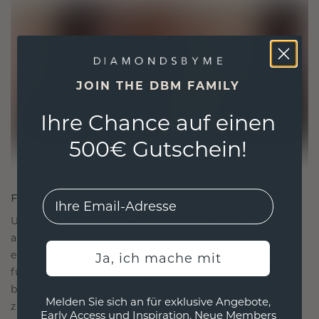
JOIN THE DBM FAMILY
Ihre Chance auf einen
500€ Gutschein!
EMail
FÜR VERBINDUNGEN GESCHAFFEN
Unsere Designphilosophie ist auf Verbindung
ausgelegt, wobei jedes Stück so gestaltet ist, dass
es die Zeit überdauert. Es wird zu Ihrem Symbol
Ja, ich mache mit
für Liebe und wertvolle Momente, das dazu
bestimmt ist, für immer getragen und geschätzt
Melden Sie sich an für exklusive Angebote,
zu werden.
Early Access und Inspiration. Neue Members