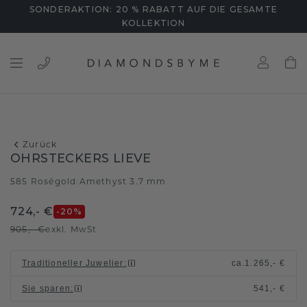
SONDERAKTION: 20 % RABATT AUF DIE GESAMTE
KOLLEKTION
Zurück
OHRSTECKERS LIEVE
585 Roségold
Amethyst 3.7 mm
/
724,- €
-20
%
905,- €
exkl. MwSt
Traditioneller Juwelier
:
ca.
1.265,- €
Sie sparen
:
541,- €