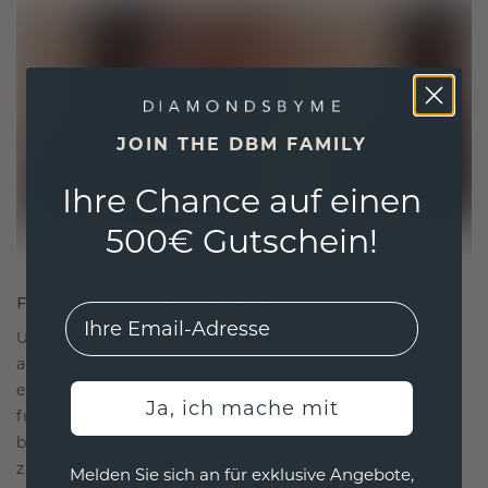
JOIN THE DBM FAMILY
Ihre Chance auf einen
500€ Gutschein!
FÜR VERBINDUNGEN GESCHAFFEN
EMail
Unsere Designphilosophie ist auf Verbindung
ausgelegt, wobei jedes Stück so gestaltet ist, dass
es die Zeit überdauert. Es wird zu Ihrem Symbol
Ja, ich mache mit
für Liebe und wertvolle Momente, das dazu
bestimmt ist, für immer getragen und geschätzt
zu werden.
Melden Sie sich an für exklusive Angebote,