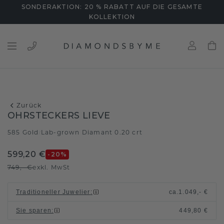
SONDERAKTION: 20 % RABATT AUF DIE GESAMTE
KOLLEKTION
Zurück
OHRSTECKERS LIEVE
585 Gold
Lab-grown Diamant 0.20 crt
/
599,20 €
-20
%
749,- €
exkl. MwSt
Traditioneller Juwelier
:
ca.
1.049,- €
Sie sparen
:
449,80 €