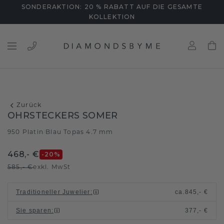
SONDERAKTION: 20 % RABATT AUF DIE GESAMTE
KOLLEKTION
Zurück
OHRSTECKERS SOMER
950 Platin
Blau Topas 4.7 mm
/
468,- €
-20
%
585,- €
exkl. MwSt
Traditioneller Juwelier
:
ca.
845,- €
Sie sparen
:
377,- €