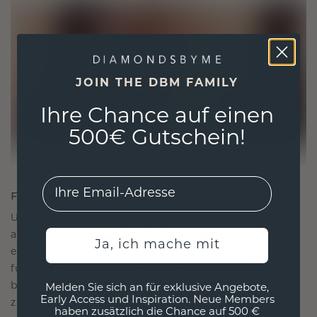
JOIN THE DBM FAMILY
Ihre Chance auf einen
500€ Gutschein!
EMail
FÜR VERBINDUNGEN GESCHAFFEN
Unsere Designphilosophie ist auf Verbindung
ausgelegt, wobei jedes Stück so gestaltet ist, dass
Ja, ich mache mit
es die Zeit überdauert. Es wird zu Ihrem Symbol
für Liebe und wertvolle Momente, das dazu
bestimmt ist, für immer getragen und geschätzt
Melden Sie sich an für exklusive Angebote,
Early Access und Inspiration. Neue Members
zu werden.
haben zusätzlich die Chance auf 500 €