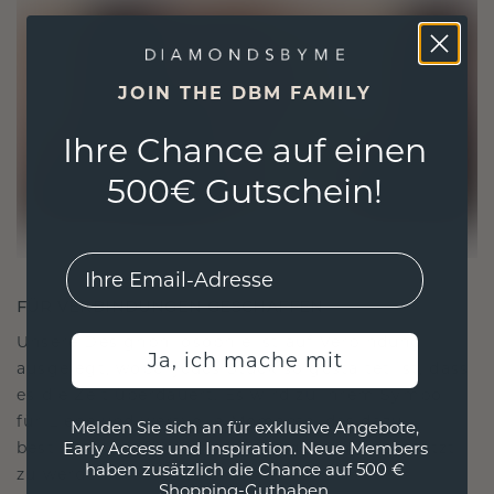
JOIN THE DBM FAMILY
Ihre Chance auf einen
500€ Gutschein!
EMail
FÜR VERBINDUNGEN GESCHAFFEN
Unsere Designphilosophie ist auf Verbindung
Ja, ich mache mit
ausgelegt, wobei jedes Stück so gestaltet ist, dass
es die Zeit überdauert. Es wird zu Ihrem Symbol
für Liebe und wertvolle Momente, das dazu
Melden Sie sich an für exklusive Angebote,
bestimmt ist, für immer getragen und geschätzt
Early Access und Inspiration. Neue Members
haben zusätzlich die Chance auf 500 €
zu werden.
Shopping-Guthaben.