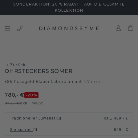
SONDERAKTION: 20 % RABATT AUF DIE GESAMTE
KOLLEKTION
Zurück
OHRSTECKERS SOMER
585 Roségold
Blauer Labordiamant 4.7 mm
/
780,- €
-20
%
975,- €
exkl. MwSt
Traditioneller Juwelier
:
ca.
1.409,- €
Sie sparen
:
629,- €