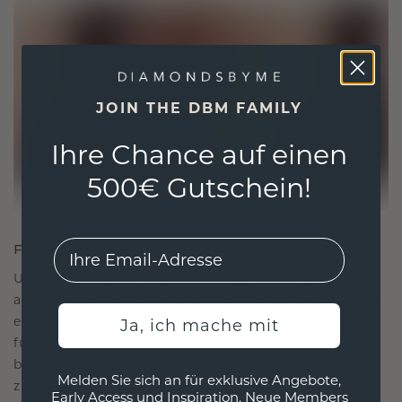
JOIN THE DBM FAMILY
Ihre Chance auf einen
500€ Gutschein!
EMail
FÜR VERBINDUNGEN GESCHAFFEN
Unsere Designphilosophie ist auf Verbindung
ausgelegt, wobei jedes Stück so gestaltet ist, dass
es die Zeit überdauert. Es wird zu Ihrem Symbol
Ja, ich mache mit
für Liebe und wertvolle Momente, das dazu
bestimmt ist, für immer getragen und geschätzt
Melden Sie sich an für exklusive Angebote,
zu werden.
Early Access und Inspiration. Neue Members