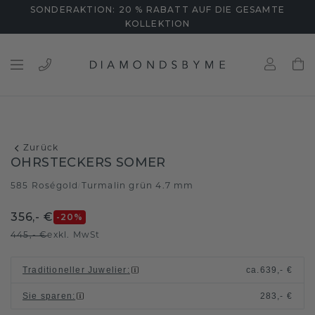
SONDERAKTION: 20 % RABATT AUF DIE GESAMTE
KOLLEKTION
Zurück
OHRSTECKERS SOMER
585 Roségold
Turmalin grün 4.7 mm
/
356,- €
-20
%
445,- €
exkl. MwSt
Traditioneller Juwelier
:
ca.
639,- €
Sie sparen
:
283,- €