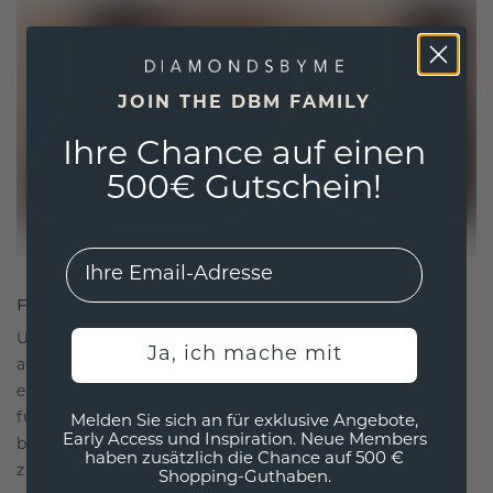
JOIN THE DBM FAMILY
Ihre Chance auf einen
500€ Gutschein!
EMail
FÜR VERBINDUNGEN GESCHAFFEN
Unsere Designphilosophie ist auf Verbindung
Ja, ich mache mit
ausgelegt, wobei jedes Stück so gestaltet ist, dass
es die Zeit überdauert. Es wird zu Ihrem Symbol
für Liebe und wertvolle Momente, das dazu
Melden Sie sich an für exklusive Angebote,
Early Access und Inspiration. Neue Members
bestimmt ist, für immer getragen und geschätzt
haben zusätzlich die Chance auf 500 €
zu werden.
Shopping-Guthaben.