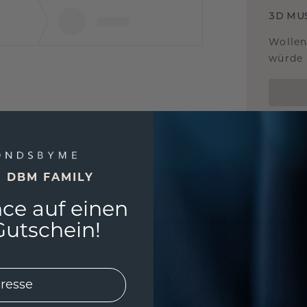
3D MU
Wollen
würde 
E DBM FAMILY
ce auf einen
utschein!