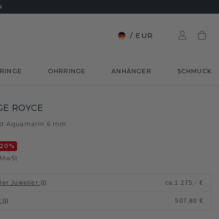
N
/
EUR
RINGE
OHRRINGE
ANHÄNGER
SCHMUCK
GE ROYCE
ld
Aquamarin 6 mm
/
-20
%
. MwSt
ller Juwelier
:
ca.
1.275,- €
n
:
507,80 €