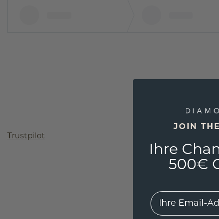
JOIN TH
Trustpilot
Ihre Chan
500€ G
EMail