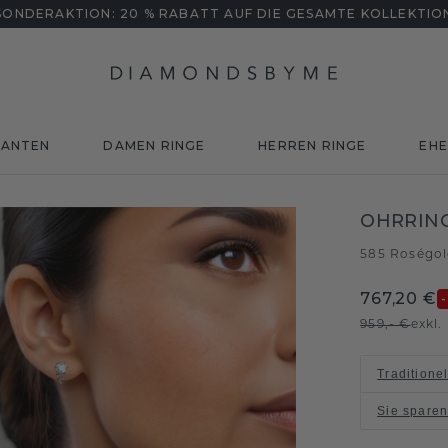
SONDERAKTION: 20 % RABATT AUF DIE GESAMTE KOLLEKTIO
MANTEN
DAMEN RINGE
HERREN RINGE
EHE
OHRRIN
585 Roségo
767,20 €
959,- €
exkl
Traditione
Sie spare