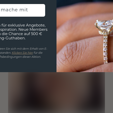
h mache mit
 für exklusive Angebote,
nspiration. Neue Members
h die Chance auf 500 €
ng-Guthaben.
ren Sie sich mit dem Erhalt von E-
standen.
Klicken Sie hier
für die
tsbedingungen dieser Aktion.