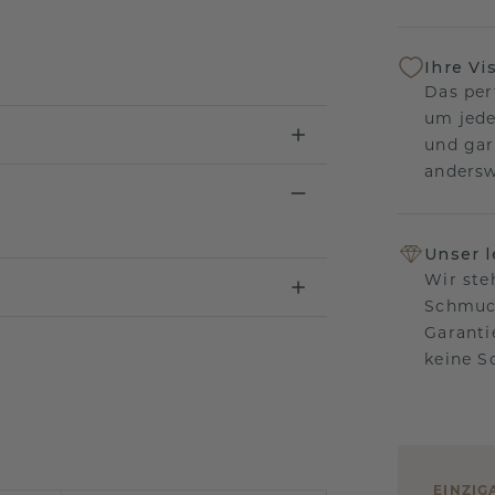
Ihre Vi
Das per
um jede
und gar
andersw
Unser 
Wir ste
Schmuck
Garanti
keine 
EINZIG