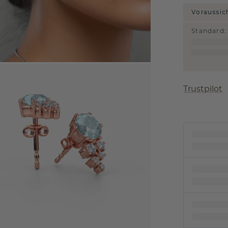
Voraussic
Standard
:
Trustpilot