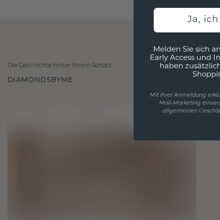
Ja, ic
Melden Sie sich an
Early Access und I
Die Geschichte hinter Ihrem Schatz
haben zusätzlic
Shoppi
DIAMONDSBYME
Mit Ihrer Anmeldung erklä
Mail-Marketing einver
allgemeinen Geschäf