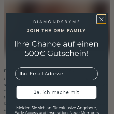
JOIN THE DBM FAMILY
Ihre Chance auf einen
500€ Gutschein!
EMail
FÜR VERBINDUNGEN GESCHAFFEN
Unsere Designphilosophie ist auf Verbindung
ausgelegt, wobei jedes Stück so gestaltet ist, dass
es die Zeit überdauert. Es wird zu Ihrem Symbol
Ja, ich mache mit
für Liebe und wertvolle Momente, das dazu
bestimmt ist, für immer getragen und geschätzt
Melden Sie sich an für exklusive Angebote,
zu werden.
Early Access und Inspiration. Neue Members