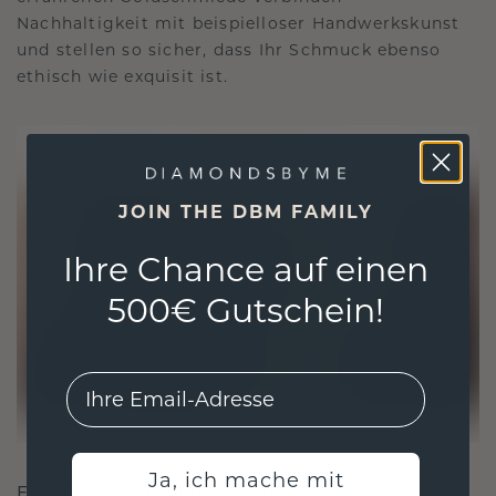
Nachhaltigkeit mit beispielloser Handwerkskunst
und stellen so sicher, dass Ihr Schmuck ebenso
ethisch wie exquisit ist.
JOIN THE DBM FAMILY
Ihre Chance auf einen
500€ Gutschein!
EMail
Ja, ich mache mit
FÜR VERBINDUNGEN GESCHAFFEN