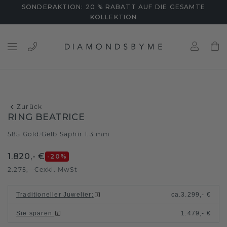
SONDERAKTION: 20 % RABATT AUF DIE GESAMTE
KOLLEKTION
Zurück
RING BEATRICE
585 Gold
Gelb Saphir 1.3 mm
/
1.820,- €
-20
%
2.275,- €
exkl. MwSt
Traditioneller Juwelier
:
ca.
3.299,- €
Sie sparen
:
1.479,- €