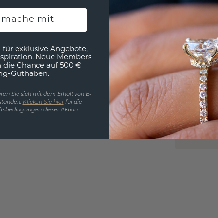
h mache mit
 für exklusive Angebote,
EINZIG
nspiration. Neue Members
h die Chance auf 500 €
3D MU
ng-Guthaben.
Wollen
ren Sie sich mit dem Erhalt von E-
würde 
standen.
Klicken Sie hier
für die
tsbedingungen dieser Aktion.