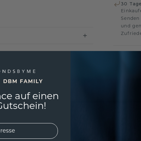
30 Tag
Einkauf
Senden 
und gen
Zufriede
Ihre Vi
Das per
um jede
und gar
E DBM FAMILY
andersw
ce auf einen
utschein!
Unser 
Wir ste
Schmuck
Garanti
keine 