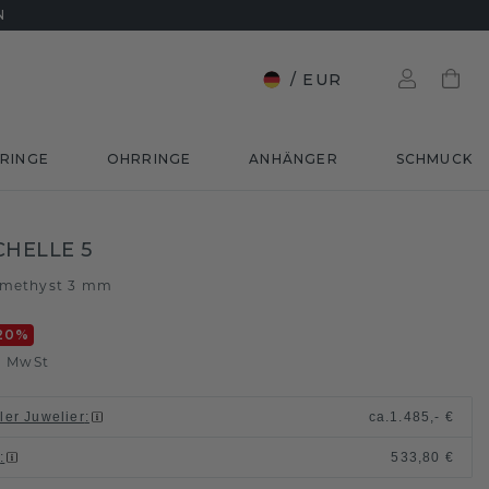
N
/
EUR
RINGE
OHRRINGE
ANHÄNGER
SCHMUCK
CHELLE 5
methyst 3 mm
20
%
. MwSt
ller Juwelier
:
ca.
1.485,- €
n
:
533,80 €