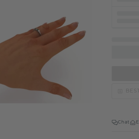
BEST
Chat
E