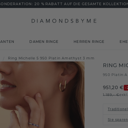
SONDERAKTION: 20 % RABATT AUF DIE GESAMTE KOLLEKTIO
MANTEN
DAMEN RINGE
HERREN RINGE
EHE
/
Ring Michelle 5 950 Platin Amethyst 3 mm
RING MI
950 Platin
A
/
951,20 €
-
1.189,- €
exkl
Traditione
Sie spare