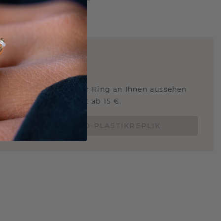
ARTIG
!
STERSCHMUCK
 Sie wissen, wie dieser Ring an Ihnen aussehen
und ob er passt? Jetzt ab 15 €.
BESTELLE EINE 3D-PLASTIKREPLIK