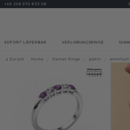
+49 206 570 833 08
SOFORT LIEFERBAR
VERLOBUNGSRINGE
DIA
Zurück
Home
/
Damen Ringe
/
platin
/
amethyst