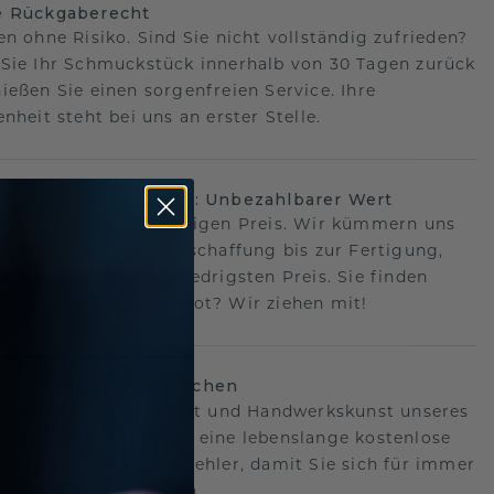
e Rückgaberecht
en ohne Risiko. Sind Sie nicht vollständig zufrieden?
Sie Ihr Schmuckstück innerhalb von 30 Tagen zurück
ießen Sie einen sorgenfreien Service. Ihre
nheit steht bei uns an erster Stelle.
sion, unser Handwerk: Unbezahlbarer Wert
fekte Stück zum richtigen Preis. Wir kümmern uns
n Schritt, von der Beschaffung bis zur Fertigung,
antieren Ihnen den niedrigsten Preis. Sie finden
o ein besseres Angebot? Wir ziehen mit!
lebenslanges Versprechen
hen hinter der Qualität und Handwerkskunst unseres
s.Deshalb bieten wir eine lebenslange kostenlose
e gegen Herstellungsfehler, damit Sie sich für immer
Sorgen machen müssen.