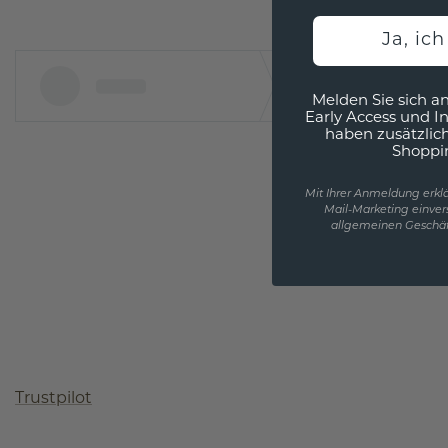
Ja, ic
Melden Sie sich an
Early Access und I
haben zusätzlic
Shoppi
Mit Ihrer Anmeldung erklä
Mail-Marketing einver
allgemeinen Geschäf
Trustpilot