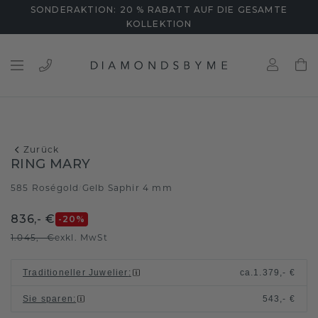
SONDERAKTION: 20 % RABATT AUF DIE GESAMTE
KOLLEKTION
Zurück
RING MARY
585 Roségold
Gelb Saphir 4 mm
/
836,- €
-20
%
1.045,- €
exkl. MwSt
Traditioneller Juwelier
:
ca.
1.379,- €
Sie sparen
:
543,- €