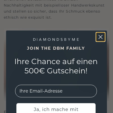
Nachhaltigkeit mit beispielloser Handwerkskunst
und stellen so sicher, dass Ihr Schmuck ebenso
ethisch wie exquisit ist.
JOIN THE DBM FAMILY
Ihre Chance auf einen
500€ Gutschein!
EMail
Ja, ich mache mit
FÜR VERBINDUNGEN GESCHAFFEN