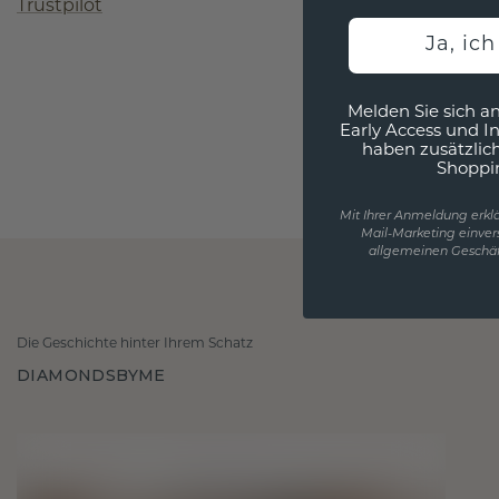
Trustpilot
Ja, ic
Melden Sie sich an
Early Access und I
haben zusätzlic
Shoppi
Mit Ihrer Anmeldung erklä
Mail-Marketing einver
allgemeinen Geschäf
Die Geschichte hinter Ihrem Schatz
DIAMONDSBYME