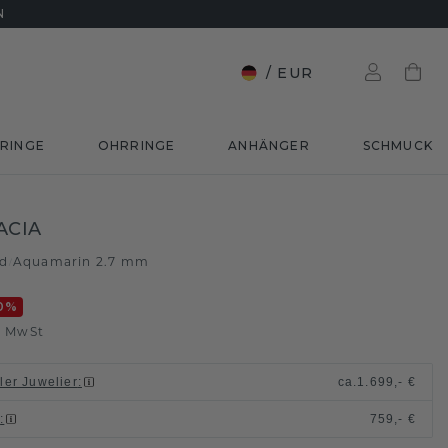
N
/
EUR
RINGE
OHRRINGE
ANHÄNGER
SCHMUCK
ACIA
ld
Aquamarin 2.7 mm
/
0
%
. MwSt
ller Juwelier
:
ca.
1.699,- €
n
:
759,- €