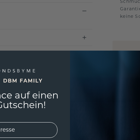
Schmuck
Garanti
keine 
EINZIG
3D MU
Wollen
E DBM FAMILY
würde 
ce auf einen
utschein!