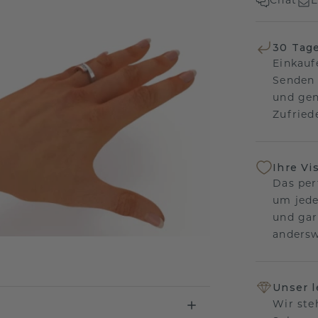
Chat
E
30 Tag
Einkauf
Senden 
und gen
Zufriede
Ihre Vi
Das per
um jede
und gar
andersw
Unser 
Wir ste