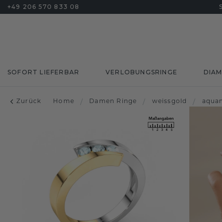
+49 206 570 833 08
SOFORT LIEFERBAR
VERLOBUNGSRINGE
DIA
Zurück
Home
/
Damen Ringe
/
weissgold
/
aqua