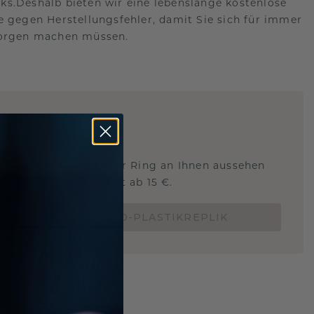
s.Deshalb bieten wir eine lebenslange kostenlose
e gegen Herstellungsfehler, damit Sie sich für immer
Sorgen machen müssen.
ARTIG
!
STERSCHMUCK
 Sie wissen, wie dieser Ring an Ihnen aussehen
und ob er passt? Jetzt ab 15 €.
BESTELLE EINE 3D-PLASTIKREPLIK