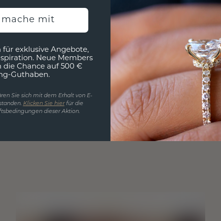
h mache mit
 für exklusive Angebote,
nspiration. Neue Members
h die Chance auf 500 €
ng-Guthaben.
ren Sie sich mit dem Erhalt von E-
standen.
Klicken Sie hier
für die
tsbedingungen dieser Aktion.