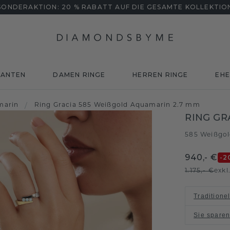
SONDERAKTION: 20 % RABATT AUF DIE GESAMTE KOLLEKTIO
MANTEN
DAMEN RINGE
HERREN RINGE
EHE
marin
/
Ring Gracia 585 Weißgold Aquamarin 2.7 mm
RING GR
585 Weißgo
940,- €
-2
1.175,- €
exkl
Traditione
Sie spare