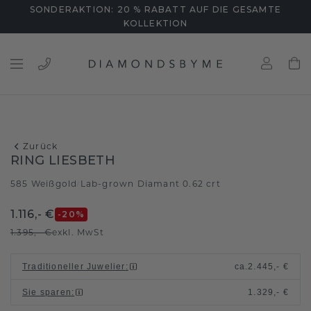
SONDERAKTION: 20 % RABATT AUF DIE GESAMTE
KOLLEKTION
Zurück
RING LIESBETH
585 Weißgold
Lab-grown Diamant 0.62 crt
/
1.116,- €
-20
%
1.395,- €
exkl. MwSt
Traditioneller Juwelier
:
ca.
2.445,- €
Sie sparen
:
1.329,- €