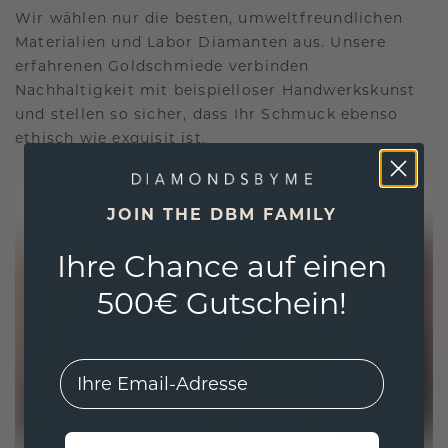
Wir wählen nur die besten, umweltfreundlichen
Materialien und Labor Diamanten aus. Unsere
erfahrenen Goldschmiede verbinden
Nachhaltigkeit mit beispielloser Handwerkskunst
und stellen so sicher, dass Ihr Schmuck ebenso
ethisch wie exquisit ist.
JOIN THE DBM FAMILY
Ihre Chance auf einen
500€ Gutschein!
EMail