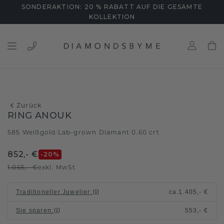
SONDERAKTION: 20 % RABATT AUF DIE GESAMTE
KOLLEKTION
Zurück
RING ANOUK
585 Weißgold
Lab-grown Diamant 0.60 crt
/
852,- €
-20
%
1.065,- €
exkl. MwSt
Traditioneller Juwelier
:
ca.
1.405,- €
Sie sparen
:
553,- €