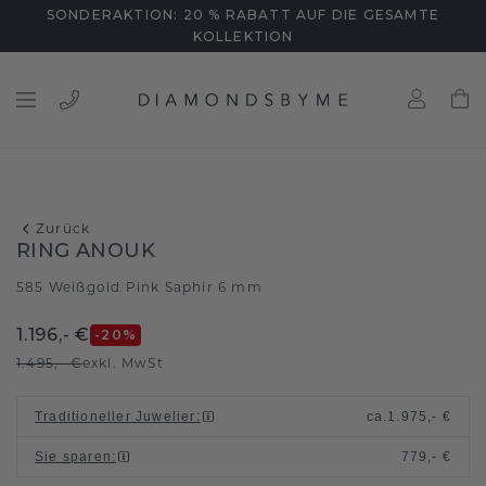
SONDERAKTION: 20 % RABATT AUF DIE GESAMTE
KOLLEKTION
Zurück
RING ANOUK
585 Weißgold
Pink Saphir 6 mm
/
1.196,- €
-20
%
1.495,- €
exkl. MwSt
Traditioneller Juwelier
:
ca.
1.975,- €
Sie sparen
:
779,- €