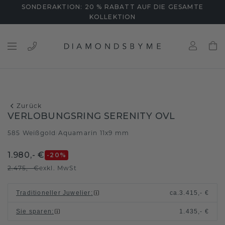
SONDERAKTION: 20 % RABATT AUF DIE GESAMTE
KOLLEKTION
Zurück
VERLOBUNGSRING SERENITY OVL
585 Weißgold
Aquamarin 11x9 mm
/
1.980,- €
-20
%
2.475,- €
exkl. MwSt
Traditioneller Juwelier
:
ca.
3.415,- €
Sie sparen
:
1.435,- €