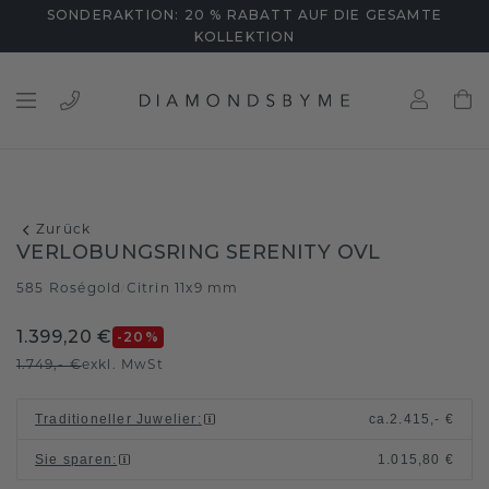
SONDERAKTION: 20 % RABATT AUF DIE GESAMTE
KOLLEKTION
Zurück
VERLOBUNGSRING SERENITY OVL
585 Roségold
Citrin 11x9 mm
/
1.399,20 €
-20
%
1.749,- €
exkl. MwSt
Traditioneller Juwelier
:
ca.
2.415,- €
Sie sparen
:
1.015,80 €