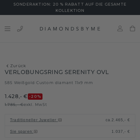
SONDERAKTION: 20 % RABATT AUF DIE GESAMTE
KOLLEKTION
Zurück
VERLOBUNGSRING SERENITY OVL
585 Weißgold
Custom diamant 11x9 mm
/
1.428,- €
-20
%
1.785,- €
exkl. MwSt
Traditioneller Juwelier
:
ca.
2.465,- €
Sie sparen
:
1.037,- €