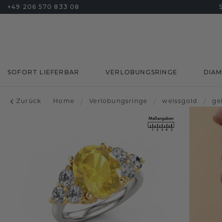
+49 206 570 833 08
SOFORT LIEFERBAR
VERLOBUNGSRINGE
DIA
Zurück
Home
/
Verlobungsringe
/
weissgold
/
ge