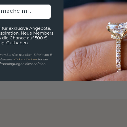
h mache mit
 für exklusive Angebote,
nspiration. Neue Members
h die Chance auf 500 €
ng-Guthaben.
ren Sie sich mit dem Erhalt von E-
standen.
Klicken Sie hier
für die
tsbedingungen dieser Aktion.