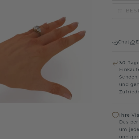
BEST
Chat
E
30 Tag
Einkauf
Senden 
und gen
Zufriede
Ihre Vi
Das per
um jede
und gar