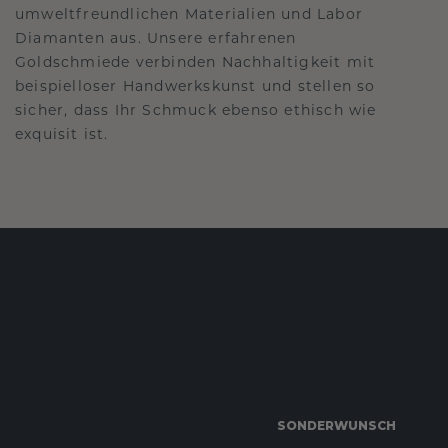
umweltfreundlichen Materialien und Labor
Diamanten aus. Unsere erfahrenen
Goldschmiede verbinden Nachhaltigkeit mit
beispielloser Handwerkskunst und stellen so
sicher, dass Ihr Schmuck ebenso ethisch wie
exquisit ist.
SONDERWUNSCH