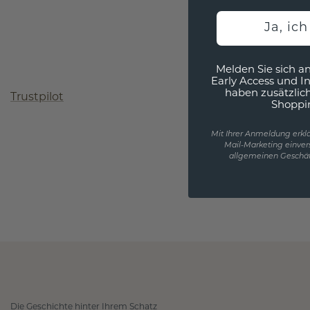
Ja, ic
Melden Sie sich an
Early Access und I
haben zusätzlic
Trustpilot
Shoppi
Mit Ihrer Anmeldung erklä
Mail-Marketing einver
allgemeinen Geschäf
Die Geschichte hinter Ihrem Schatz