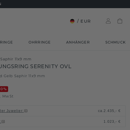
N
/
EUR
RINGE
OHRRINGE
ANHÄNGER
SCHMUCK
 Saphir 11x9 mm
NGSRING SERENITY OVL
ld
Gelb Saphir 11x9 mm
/
20
%
l. MwSt
ller Juwelier
:
ca.
2.435,- €
n
:
1.023,- €