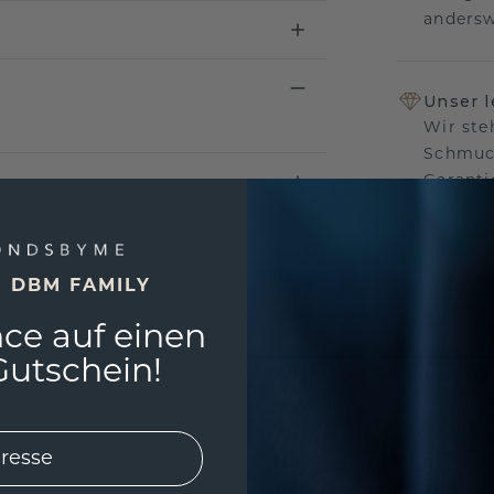
andersw
Unser 
Wir ste
Schmuck
Garanti
keine 
E DBM FAMILY
ce auf einen
EINZIG
utschein!
3D MU
Wollen
würde 