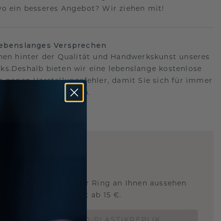
o ein besseres Angebot? Wir ziehen mit!
lebenslanges Versprechen
hen hinter der Qualität und Handwerkskunst unseres
s.Deshalb bieten wir eine lebenslange kostenlose
e gegen Herstellungsfehler, damit Sie sich für immer
Sorgen machen müssen.
ARTIG
!
STERSCHMUCK
 Sie wissen, wie dieser Ring an Ihnen aussehen
und ob er passt? Jetzt ab 15 €.
BESTELLE EINE 3D-PLASTIKREPLIK