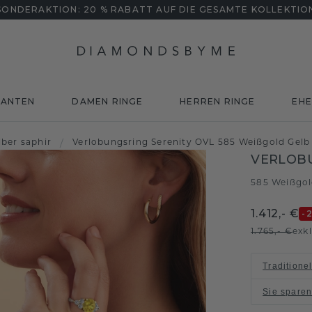
SONDERAKTION: 20 % RABATT AUF DIE GESAMTE KOLLEKTIO
MANTEN
DAMEN RINGE
HERREN RINGE
EHE
lber saphir
/
Verlobungsring Serenity OVL 585 Weißgold Gelb
VERLOBU
585 Weißgo
1.412,- €
-
1.765,- €
exk
Traditione
Sie spare